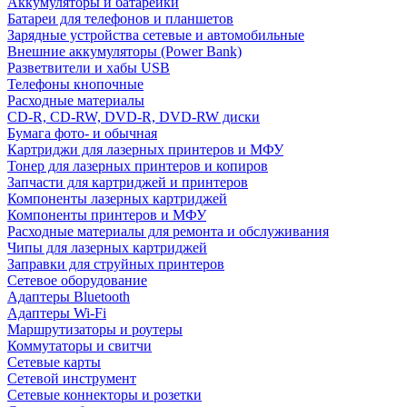
Аккумуляторы и батарейки
Батареи для телефонов и планшетов
Зарядные устройства сетевые и автомобильные
Внешние аккумуляторы (Power Bank)
Разветвители и хабы USB
Телефоны кнопочные
Расходные материалы
CD-R, CD-RW, DVD-R, DVD-RW диски
Бумага фото- и обычная
Картриджи для лазерных принтеров и МФУ
Тонер для лазерных принтеров и копиров
Запчасти для картриджей и принтеров
Компоненты лазерных картриджей
Компоненты принтеров и МФУ
Расходные материалы для ремонта и обслуживания
Чипы для лазерных картриджей
Заправки для струйных принтеров
Сетевое оборудование
Адаптеры Bluetooth
Адаптеры Wi-Fi
Маршрутизаторы и роутеры
Коммутаторы и свитчи
Сетевые карты
Сетевой инструмент
Сетевые коннекторы и розетки