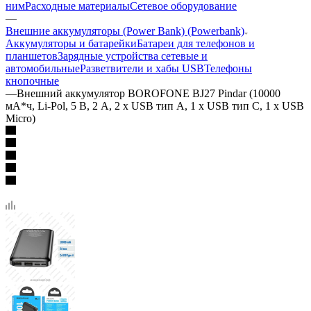
ним
Расходные материалы
Сетевое оборудование
—
Внешние аккумуляторы (Power Bank) (Powerbank)
Аккумуляторы и батарейки
Батареи для телефонов и
планшетов
Зарядные устройства сетевые и
автомобильные
Разветвители и хабы USB
Телефоны
кнопочные
—
Внешний аккумулятор BOROFONE BJ27 Pindar (10000
мА*ч, Li-Pol, 5 В, 2 A, 2 x USB тип А, 1 x USB тип С, 1 x USB
Micro)