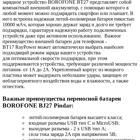
зарядное устройство BOROFONE BT27 представляет собой
компактный внешний аккумулятор, с помощью которого в
любой момент можно подзарядить смартфон или планшет. В
него встроена надежная литий-полимерная батарея емкостью
10000 мАч, которая хорошо держат заряд и долго не требует
подзарядки, гарантируя надежную работу подключенных
устройств даже при активном использовании. Важное
преимущество внешней батареи для телефонов -
BT17 RayPower может автоматически выбрать наиболее
подходящий режим заряда вашего устройства
для оптимальной скорости подзарядки, при этом
поддерживаются устройства, требующие различной мощности
питания- от 1А до 2А. Укрепленный корпус из мощного
пластика может выдержать небольшие удары, защищен от
неблагоприятного воздействия воды и влажности, а также
огнестоек.
Важные преимущества переносной батареи
BOROFONE BJ27 Pindar:
литий-полимерная батарея высшего класса;
входные разъемы USB тип С и MicroUSB;
выходные разъемы - 2 x USB тип A;
сила тока заряда 2A при напряжении 5В;
корпус изготовлен из противоударного пластика;