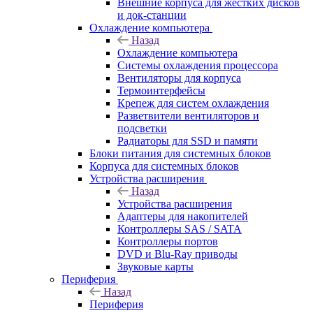
Внешние корпуса для жестких дисков
и док-станции
Охлаждение компьютера
Назад
Охлаждение компьютера
Системы охлаждения процессора
Вентиляторы для корпуса
Термоинтерфейсы
Крепеж для систем охлаждения
Разветвители вентиляторов и
подсветки
Радиаторы для SSD и памяти
Блоки питания для системных блоков
Корпуса для системных блоков
Устройства расширения
Назад
Устройства расширения
Адаптеры для накопителей
Контроллеры SAS / SATA
Контроллеры портов
DVD и Blu-Ray приводы
Звуковые карты
Периферия
Назад
Периферия