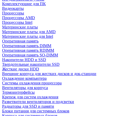
Комплектующие для ПК
Видеокарты
Процессоры
Процессоры AMD
Процессоры Intel
Материнские платы
Материнские платы для AMD
Материнские платы для Intel
Оперативная память
Оперативная память DIMM
Оперативная память RDIMM
Оперативная память SO-DIMM
Накопители HDD и SSD
Твердотельные накопители SSD
Жесткие диски HDD
Внешние корпуса для жестких дисков и док-станции
Охлаждение компьютера
Системы охлаждения процессора
Вентиляторы для корпуса
Термоинтерфейсы
Крепеж для систем охлаждения
Разветвители вентиляторов и подсветки
Радиаторы для SSD и памяти
Блоки питания для системных блоков
Корпуса для системных блоков