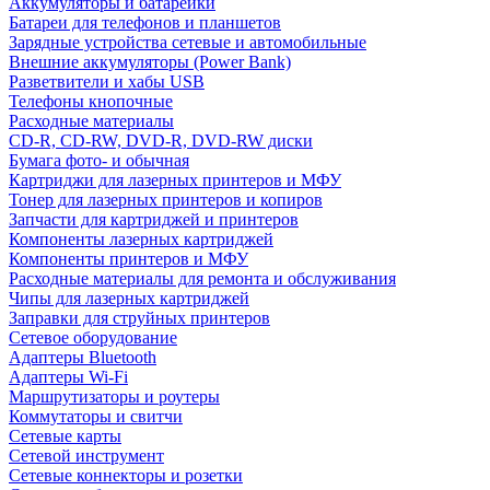
Аккумуляторы и батарейки
Батареи для телефонов и планшетов
Зарядные устройства сетевые и автомобильные
Внешние аккумуляторы (Power Bank)
Разветвители и хабы USB
Телефоны кнопочные
Расходные материалы
CD-R, CD-RW, DVD-R, DVD-RW диски
Бумага фото- и обычная
Картриджи для лазерных принтеров и МФУ
Тонер для лазерных принтеров и копиров
Запчасти для картриджей и принтеров
Компоненты лазерных картриджей
Компоненты принтеров и МФУ
Расходные материалы для ремонта и обслуживания
Чипы для лазерных картриджей
Заправки для струйных принтеров
Сетевое оборудование
Адаптеры Bluetooth
Адаптеры Wi-Fi
Маршрутизаторы и роутеры
Коммутаторы и свитчи
Сетевые карты
Сетевой инструмент
Сетевые коннекторы и розетки