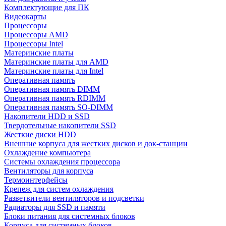
Комплектующие для ПК
Видеокарты
Процессоры
Процессоры AMD
Процессоры Intel
Материнские платы
Материнские платы для AMD
Материнские платы для Intel
Оперативная память
Оперативная память DIMM
Оперативная память RDIMM
Оперативная память SO-DIMM
Накопители HDD и SSD
Твердотельные накопители SSD
Жесткие диски HDD
Внешние корпуса для жестких дисков и док-станции
Охлаждение компьютера
Системы охлаждения процессора
Вентиляторы для корпуса
Термоинтерфейсы
Крепеж для систем охлаждения
Разветвители вентиляторов и подсветки
Радиаторы для SSD и памяти
Блоки питания для системных блоков
Корпуса для системных блоков