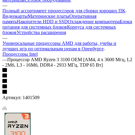
—
Полный ассортимент процессоров для сборки хороших ПК
Видеокарты
Материнские платы
Оперативная
память
Накопители HDD и SSD
Охлаждение компьютера
Блоки
питания для системных блоков
Корпуса для системных
блоков
Устройства расширения
—
Универсальные процессоры AMD для работы, учебы и
лучших игр по оптимальным ценам в Оренбурге
Процессоры Intel
—
Процессор AMD Ryzen 3 3100 OEM [AM4, 4 x 3600 Мгц, L2
- 2Мб, L3 - 16Мб, DDR4 - 2933 МГц, TDP 65 Вт]
Артикул:
1401509