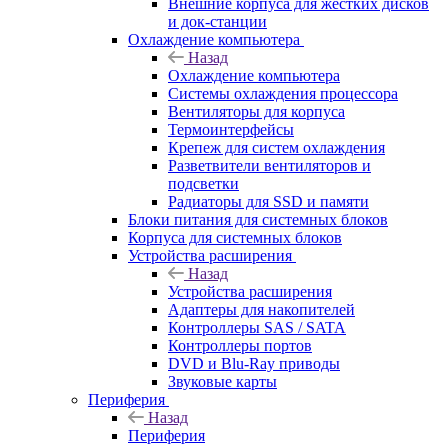
Внешние корпуса для жестких дисков
и док-станции
Охлаждение компьютера
Назад
Охлаждение компьютера
Системы охлаждения процессора
Вентиляторы для корпуса
Термоинтерфейсы
Крепеж для систем охлаждения
Разветвители вентиляторов и
подсветки
Радиаторы для SSD и памяти
Блоки питания для системных блоков
Корпуса для системных блоков
Устройства расширения
Назад
Устройства расширения
Адаптеры для накопителей
Контроллеры SAS / SATA
Контроллеры портов
DVD и Blu-Ray приводы
Звуковые карты
Периферия
Назад
Периферия