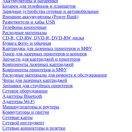
Аккумуляторы и батарейки
Батареи для телефонов и планшетов
Зарядные устройства сетевые и автомобильные
Внешние аккумуляторы (Power Bank)
Разветвители и хабы USB
Телефоны кнопочные
Расходные материалы
CD-R, CD-RW, DVD-R, DVD-RW диски
Бумага фото- и обычная
Картриджи для лазерных принтеров и МФУ
Тонер для лазерных принтеров и копиров
Запчасти для картриджей и принтеров
Компоненты лазерных картриджей
Компоненты принтеров и МФУ
Расходные материалы для ремонта и обслуживания
Чипы для лазерных картриджей
Заправки для струйных принтеров
Сетевое оборудование
Адаптеры Bluetooth
Адаптеры Wi-Fi
Маршрутизаторы и роутеры
Коммутаторы и свитчи
Сетевые карты
Сетевой инструмент
Сетевые коннекторы и розетки