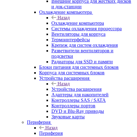
Внешние корпуса для жестких дисков
и док-станции
Охлаждение компьютера
Назад
Охлаждение компьютера
Системы охлаждения процессора
Вентиляторы для корпуса
Термоинтерфейсы
Крепеж для систем охлаждения
Разветвители вентиляторов и
подсветки
Радиаторы для SSD и памяти
Блоки питания для системных блоков
Корпуса для системных блоков
Устройства расширения
Назад
Устройства расширения
Адаптеры для накопителей
Контроллеры SAS / SATA
Контроллеры портов
DVD и Blu-Ray приводы
Звуковые карты
Периферия
Назад
Периферия