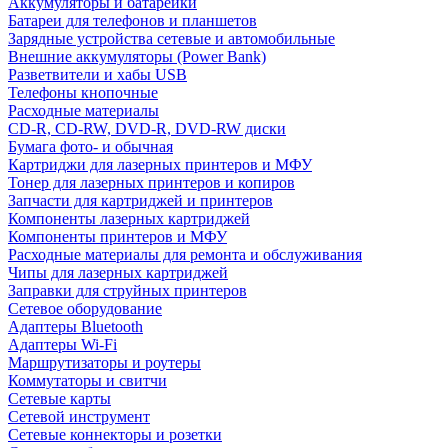
Аккумуляторы и батарейки
Батареи для телефонов и планшетов
Зарядные устройства сетевые и автомобильные
Внешние аккумуляторы (Power Bank)
Разветвители и хабы USB
Телефоны кнопочные
Расходные материалы
CD-R, CD-RW, DVD-R, DVD-RW диски
Бумага фото- и обычная
Картриджи для лазерных принтеров и МФУ
Тонер для лазерных принтеров и копиров
Запчасти для картриджей и принтеров
Компоненты лазерных картриджей
Компоненты принтеров и МФУ
Расходные материалы для ремонта и обслуживания
Чипы для лазерных картриджей
Заправки для струйных принтеров
Сетевое оборудование
Адаптеры Bluetooth
Адаптеры Wi-Fi
Маршрутизаторы и роутеры
Коммутаторы и свитчи
Сетевые карты
Сетевой инструмент
Сетевые коннекторы и розетки