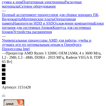
сумки к ним
Портативная электроника
Расходные
материалы
Сетевое оборудование
—
Полный ассортимент процессоров для сборки хороших ПК
Видеокарты
Материнские платы
Оперативная
память
Накопители HDD и SSD
Охлаждение компьютера
Блоки
питания для системных блоков
Корпуса для системных
блоков
Устройства расширения
—
Универсальные процессоры AMD для работы, учебы и
лучших игр по оптимальным ценам в Оренбурге
Процессоры Intel
—
Процессор AMD Ryzen 3 3200G OEM [AM4, 4 x 3600 Мгц,
L2 - 2Мб, L3 - 4Мб, DDR4 - 2933 МГц, Radeon VEGA 8, TDP
65 Вт]
Артикул:
1151428