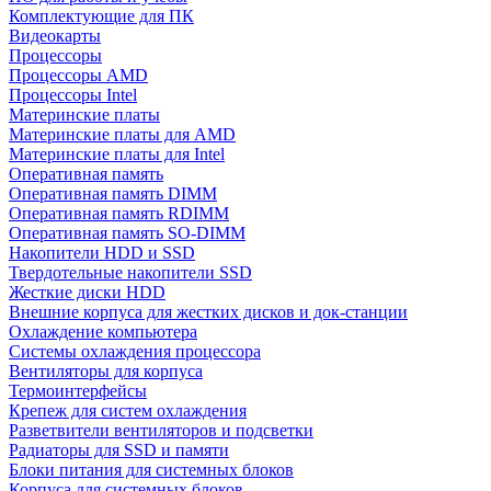
Комплектующие для ПК
Видеокарты
Процессоры
Процессоры AMD
Процессоры Intel
Материнские платы
Материнские платы для AMD
Материнские платы для Intel
Оперативная память
Оперативная память DIMM
Оперативная память RDIMM
Оперативная память SO-DIMM
Накопители HDD и SSD
Твердотельные накопители SSD
Жесткие диски HDD
Внешние корпуса для жестких дисков и док-станции
Охлаждение компьютера
Системы охлаждения процессора
Вентиляторы для корпуса
Термоинтерфейсы
Крепеж для систем охлаждения
Разветвители вентиляторов и подсветки
Радиаторы для SSD и памяти
Блоки питания для системных блоков
Корпуса для системных блоков