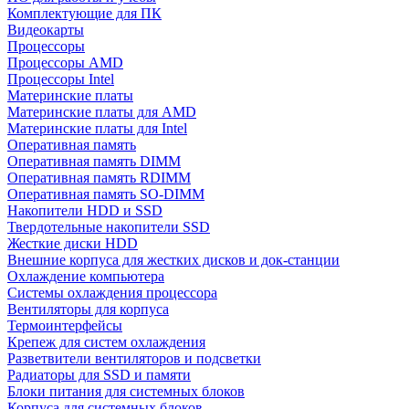
Комплектующие для ПК
Видеокарты
Процессоры
Процессоры AMD
Процессоры Intel
Материнские платы
Материнские платы для AMD
Материнские платы для Intel
Оперативная память
Оперативная память DIMM
Оперативная память RDIMM
Оперативная память SO-DIMM
Накопители HDD и SSD
Твердотельные накопители SSD
Жесткие диски HDD
Внешние корпуса для жестких дисков и док-станции
Охлаждение компьютера
Системы охлаждения процессора
Вентиляторы для корпуса
Термоинтерфейсы
Крепеж для систем охлаждения
Разветвители вентиляторов и подсветки
Радиаторы для SSD и памяти
Блоки питания для системных блоков
Корпуса для системных блоков