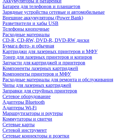
Аккумуляторы и батарейки
Батареи для телефонов и планшетов
Зарядные устройства сетевые и автомобильные
Внешние аккумуляторы (Power Bank)
Разветвители и хабы USB
Телефоны кнопочные
Расходные материалы
CD-R, CD-RW, DVD-R, DVD-RW диски
Бумага фото- и обычная
Картриджи для лазерных принтеров и МФУ
Тонер для лазерных принтеров и копиров
Запчасти для картриджей и принтеров
Компоненты лазерных картриджей
Компоненты принтеров и МФУ
Расходные материалы для ремонта и обслуживания
Чипы для лазерных картриджей
Заправки для струйных принтеров
Сетевое оборудование
Адаптеры Bluetooth
Адаптеры Wi-Fi
Маршрутизаторы и роутеры
Коммутаторы и свитчи
Сетевые карты
Сетевой инструмент
Сетевые коннекторы и розетки