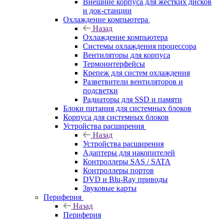
Внешние корпуса для жестких дисков
и док-станции
Охлаждение компьютера
Назад
Охлаждение компьютера
Системы охлаждения процессора
Вентиляторы для корпуса
Термоинтерфейсы
Крепеж для систем охлаждения
Разветвители вентиляторов и
подсветки
Радиаторы для SSD и памяти
Блоки питания для системных блоков
Корпуса для системных блоков
Устройства расширения
Назад
Устройства расширения
Адаптеры для накопителей
Контроллеры SAS / SATA
Контроллеры портов
DVD и Blu-Ray приводы
Звуковые карты
Периферия
Назад
Периферия