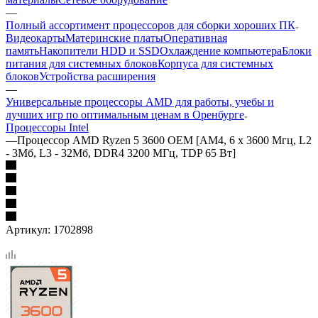
—
Полный ассортимент процессоров для сборки хороших ПК
Видеокарты
Материнские платы
Оперативная
память
Накопители HDD и SSD
Охлаждение компьютера
Блоки
питания для системных блоков
Корпуса для системных
блоков
Устройства расширения
—
Универсальные процессоры AMD для работы, учебы и
лучших игр по оптимальным ценам в Оренбурге
Процессоры Intel
—
Процессор AMD Ryzen 5 3600 OEM [AM4, 6 x 3600 Мгц, L2
- 3Мб, L3 - 32Мб, DDR4 3200 МГц, TDP 65 Вт]
Артикул:
1702898