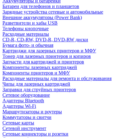
Аккумуляторы и батарейки
Батареи для телефонов и планшетов
Зарядные устройства сетевые и автомобильные
Внешние аккумуляторы (Power Bank)
Разветвители и хабы USB
Телефоны кнопочные
Расходные материалы
CD-R, CD-RW, DVD-R, DVD-RW диски
Бумага фото- и обычная
Картриджи для лазерных принтеров и МФУ
Тонер для лазерных принтеров и копиров
Запчасти для картриджей и принтеров
Компоненты лазерных картриджей
Компоненты принтеров и МФУ
Расходные материалы для ремонта и обслуживания
Чипы для лазерных картриджей
Заправки для струйных принтеров
Сетевое оборудование
Адаптеры Bluetooth
Адаптеры Wi-Fi
Маршрутизаторы и роутеры
Коммутаторы и свитчи
Сетевые карты
Сетевой инструмент
Сетевые коннекторы и розетки