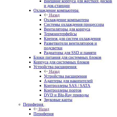
Внешние корпуса для жестких дисков
и док-станции
Охлаждение компьютера
Назад
Охлаждение компьютера
Системы охлаждения процессора
Вентиляторы для корпуса
Термоинтерфейсы
Крепеж для систем охлаждения
Разветвители вентиляторов и
подсветки
Радиаторы для SSD и памяти
Блоки питания для системных блоков
Корпуса для системных блоков
Устройства расширения
Назад
Устройства расширения
Адаптеры для накопителей
Контроллеры SAS / SATA
Контроллеры портов
DVD и Blu-Ray приводы
Звуковые карты
Периферия
Назад
Периферия