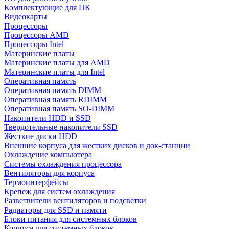
Комплектующие для ПК
Видеокарты
Процессоры
Процессоры AMD
Процессоры Intel
Материнские платы
Материнские платы для AMD
Материнские платы для Intel
Оперативная память
Оперативная память DIMM
Оперативная память RDIMM
Оперативная память SO-DIMM
Накопители HDD и SSD
Твердотельные накопители SSD
Жесткие диски HDD
Внешние корпуса для жестких дисков и док-станции
Охлаждение компьютера
Системы охлаждения процессора
Вентиляторы для корпуса
Термоинтерфейсы
Крепеж для систем охлаждения
Разветвители вентиляторов и подсветки
Радиаторы для SSD и памяти
Блоки питания для системных блоков
Корпуса для системных блоков