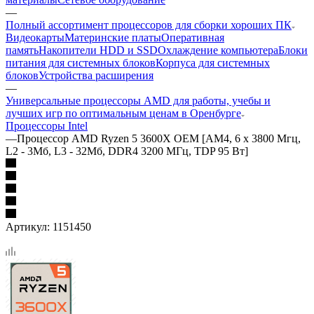
—
Полный ассортимент процессоров для сборки хороших ПК
Видеокарты
Материнские платы
Оперативная
память
Накопители HDD и SSD
Охлаждение компьютера
Блоки
питания для системных блоков
Корпуса для системных
блоков
Устройства расширения
—
Универсальные процессоры AMD для работы, учебы и
лучших игр по оптимальным ценам в Оренбурге
Процессоры Intel
—
Процессор AMD Ryzen 5 3600X OEM [AM4, 6 x 3800 Мгц,
L2 - 3Мб, L3 - 32Мб, DDR4 3200 МГц, TDP 95 Вт]
Артикул:
1151450