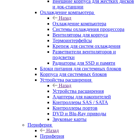
Внешние корпуса для жестких дисков
и док-станции
Охлаждение компьютера
Назад
Охлаждение компьютера
Системы охлаждения процессора
Вентиляторы для корпуса
Термоинтерфейсы
Крепеж для систем охлаждения
Разветвители вентиляторов и
подсветки
Радиаторы для SSD и памяти
Блоки питания для системных блоков
Корпуса для системных блоков
Устройства расширения
Назад
Устройства расширения
Адаптеры для накопителей
Контроллеры SAS / SATA
Контроллеры портов
DVD и Blu-Ray приводы
Звуковые карты
Периферия
Назад
Периферия