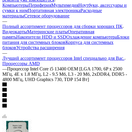
Компьютеры
Периферия
Мультимедия
Ноутбуки, аксессуары и
сумки к ним
Портативная электроника
Расходные
материалы
Сетевое оборудование
—
Полный ассортимент процессоров для сборки хороших ПК
Видеокарты
Материнские платы
Оперативная
память
Накопители HDD и SSD
Охлаждение компьютера
Блоки
питания для системных блоков
Корпуса для системных
блоков
Устройства расширения
—
Лучший ассортимент процессоров Intel специально для Вас.
Процессоры AMD
—
Процессор Intel Core i5 13400 OEM [LGA 1700, 6P x 2500
МГц, 4E x 1.8 МГц, L2 - 9.5 Мб, L3 - 20 Мб, 2xDDR4, DDR5 -
4800 МГц, UHD Graphics 730, TDP 154 Вт]