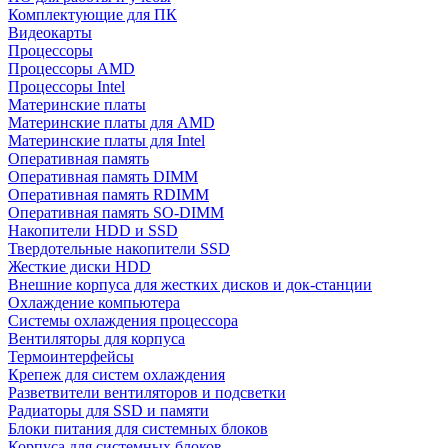
Комплектующие для ПК
Видеокарты
Процессоры
Процессоры AMD
Процессоры Intel
Материнские платы
Материнские платы для AMD
Материнские платы для Intel
Оперативная память
Оперативная память DIMM
Оперативная память RDIMM
Оперативная память SO-DIMM
Накопители HDD и SSD
Твердотельные накопители SSD
Жесткие диски HDD
Внешние корпуса для жестких дисков и док-станции
Охлаждение компьютера
Системы охлаждения процессора
Вентиляторы для корпуса
Термоинтерфейсы
Крепеж для систем охлаждения
Разветвители вентиляторов и подсветки
Радиаторы для SSD и памяти
Блоки питания для системных блоков
Корпуса для системных блоков