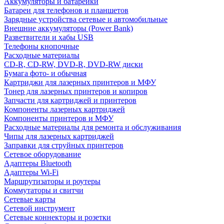
Аккумуляторы и батарейки
Батареи для телефонов и планшетов
Зарядные устройства сетевые и автомобильные
Внешние аккумуляторы (Power Bank)
Разветвители и хабы USB
Телефоны кнопочные
Расходные материалы
CD-R, CD-RW, DVD-R, DVD-RW диски
Бумага фото- и обычная
Картриджи для лазерных принтеров и МФУ
Тонер для лазерных принтеров и копиров
Запчасти для картриджей и принтеров
Компоненты лазерных картриджей
Компоненты принтеров и МФУ
Расходные материалы для ремонта и обслуживания
Чипы для лазерных картриджей
Заправки для струйных принтеров
Сетевое оборудование
Адаптеры Bluetooth
Адаптеры Wi-Fi
Маршрутизаторы и роутеры
Коммутаторы и свитчи
Сетевые карты
Сетевой инструмент
Сетевые коннекторы и розетки