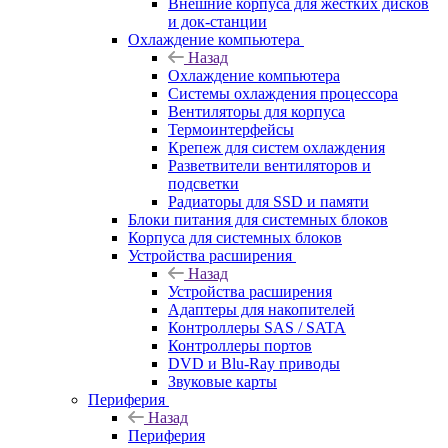
Внешние корпуса для жестких дисков
и док-станции
Охлаждение компьютера
Назад
Охлаждение компьютера
Системы охлаждения процессора
Вентиляторы для корпуса
Термоинтерфейсы
Крепеж для систем охлаждения
Разветвители вентиляторов и
подсветки
Радиаторы для SSD и памяти
Блоки питания для системных блоков
Корпуса для системных блоков
Устройства расширения
Назад
Устройства расширения
Адаптеры для накопителей
Контроллеры SAS / SATA
Контроллеры портов
DVD и Blu-Ray приводы
Звуковые карты
Периферия
Назад
Периферия