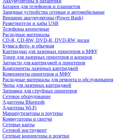
Аккумуляторы и батарейки
Батареи для телефонов и планшетов
Зарядные устройства сетевые и автомобильные
Внешние аккумуляторы (Power Bank)
Разветвители и хабы USB
Телефоны кнопочные
Расходные материалы
CD-R, CD-RW, DVD-R, DVD-RW диски
Бумага фото- и обычная
Картриджи для лазерных принтеров и МФУ
Тонер для лазерных принтеров и копиров
Запчасти для картриджей и принтеров
Компоненты лазерных картриджей
Компоненты принтеров и МФУ
Расходные материалы для ремонта и обслуживания
Чипы для лазерных картриджей
Заправки для струйных принтеров
Сетевое оборудование
Адаптеры Bluetooth
Адаптеры Wi-Fi
Маршрутизаторы и роутеры
Коммутаторы и свитчи
Сетевые карты
Сетевой инструмент
Сетевые коннекторы и розетки