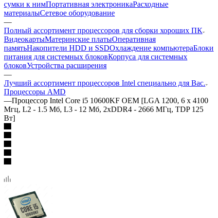
сумки к ним
Портативная электроника
Расходные
материалы
Сетевое оборудование
—
Полный ассортимент процессоров для сборки хороших ПК
Видеокарты
Материнские платы
Оперативная
память
Накопители HDD и SSD
Охлаждение компьютера
Блоки
питания для системных блоков
Корпуса для системных
блоков
Устройства расширения
—
Лучший ассортимент процессоров Intel специально для Вас.
Процессоры AMD
—
Процессор Intel Core i5 10600KF OEM [LGA 1200, 6 x 4100
Мгц, L2 - 1.5 Мб, L3 - 12 Мб, 2xDDR4 - 2666 МГц, TDP 125
Вт]