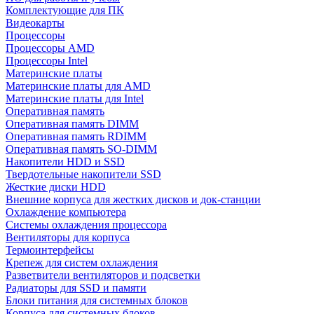
Комплектующие для ПК
Видеокарты
Процессоры
Процессоры AMD
Процессоры Intel
Материнские платы
Материнские платы для AMD
Материнские платы для Intel
Оперативная память
Оперативная память DIMM
Оперативная память RDIMM
Оперативная память SO-DIMM
Накопители HDD и SSD
Твердотельные накопители SSD
Жесткие диски HDD
Внешние корпуса для жестких дисков и док-станции
Охлаждение компьютера
Системы охлаждения процессора
Вентиляторы для корпуса
Термоинтерфейсы
Крепеж для систем охлаждения
Разветвители вентиляторов и подсветки
Радиаторы для SSD и памяти
Блоки питания для системных блоков
Корпуса для системных блоков