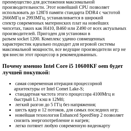
преимущество для достижения максимальной
производительности. Этот новейший CPU позволяет
использовать до 128Гб памяти стандарта DDR4 с частотой
2666МГц и 2993МГц, устанавливается в широкий
спектр современных материнских плат на новейших
чипсетах, таких как H410, B460 или Z490 от всех актуальных
производителей. Пригоден для установки в
разъем socket 1200. Комплекс удачно совмещенных
характеристик идеально подходит для игровой системы
максимальной мощности, все ведущие производители игр не
зря внесли этот процессор в рекомендованных.
Почему именно Intel Core i5 10600КF oem будет
лучшей покупкой:
самая современная итерация процессорной
архитектуры от Intel Comet Lake-S;
стандартная частота этого процессора 4100Мгц и
быстрый L3 кэш в 12Мб;
легкий разгон до 5 ГГц без напряжения;
шесть ядер и 12 потоков, для самых последних игр;
новейшая технология Enhanced SpeedStep 2 позволяет
снизить энергопотребление и нагрев;
легко потянет любую современную видеокарту