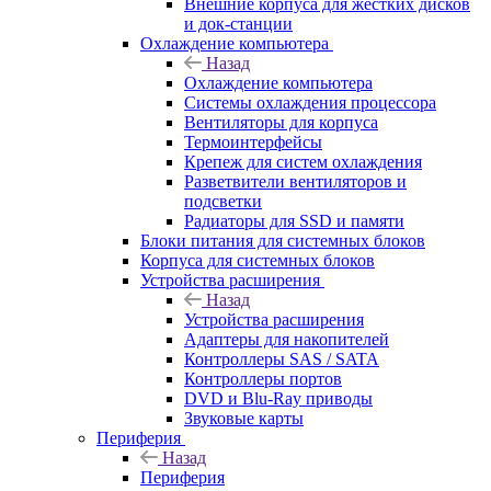
Внешние корпуса для жестких дисков
и док-станции
Охлаждение компьютера
Назад
Охлаждение компьютера
Системы охлаждения процессора
Вентиляторы для корпуса
Термоинтерфейсы
Крепеж для систем охлаждения
Разветвители вентиляторов и
подсветки
Радиаторы для SSD и памяти
Блоки питания для системных блоков
Корпуса для системных блоков
Устройства расширения
Назад
Устройства расширения
Адаптеры для накопителей
Контроллеры SAS / SATA
Контроллеры портов
DVD и Blu-Ray приводы
Звуковые карты
Периферия
Назад
Периферия