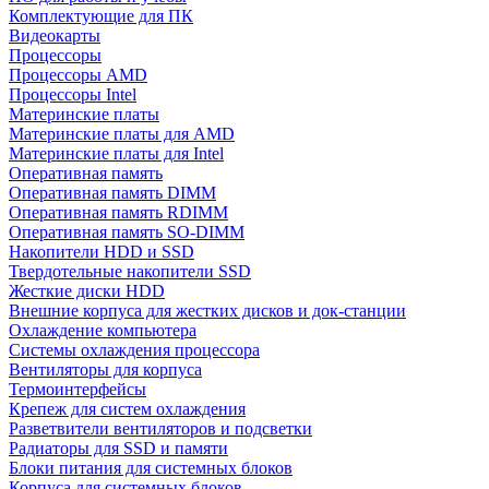
Комплектующие для ПК
Видеокарты
Процессоры
Процессоры AMD
Процессоры Intel
Материнские платы
Материнские платы для AMD
Материнские платы для Intel
Оперативная память
Оперативная память DIMM
Оперативная память RDIMM
Оперативная память SO-DIMM
Накопители HDD и SSD
Твердотельные накопители SSD
Жесткие диски HDD
Внешние корпуса для жестких дисков и док-станции
Охлаждение компьютера
Системы охлаждения процессора
Вентиляторы для корпуса
Термоинтерфейсы
Крепеж для систем охлаждения
Разветвители вентиляторов и подсветки
Радиаторы для SSD и памяти
Блоки питания для системных блоков
Корпуса для системных блоков