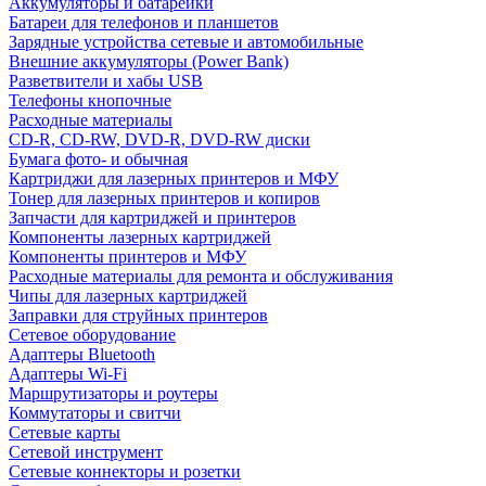
Аккумуляторы и батарейки
Батареи для телефонов и планшетов
Зарядные устройства сетевые и автомобильные
Внешние аккумуляторы (Power Bank)
Разветвители и хабы USB
Телефоны кнопочные
Расходные материалы
CD-R, CD-RW, DVD-R, DVD-RW диски
Бумага фото- и обычная
Картриджи для лазерных принтеров и МФУ
Тонер для лазерных принтеров и копиров
Запчасти для картриджей и принтеров
Компоненты лазерных картриджей
Компоненты принтеров и МФУ
Расходные материалы для ремонта и обслуживания
Чипы для лазерных картриджей
Заправки для струйных принтеров
Сетевое оборудование
Адаптеры Bluetooth
Адаптеры Wi-Fi
Маршрутизаторы и роутеры
Коммутаторы и свитчи
Сетевые карты
Сетевой инструмент
Сетевые коннекторы и розетки