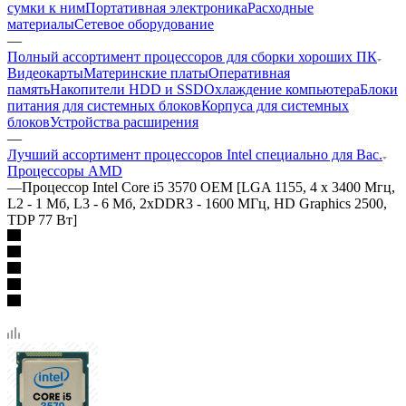
сумки к ним
Портативная электроника
Расходные
материалы
Сетевое оборудование
—
Полный ассортимент процессоров для сборки хороших ПК
Видеокарты
Материнские платы
Оперативная
память
Накопители HDD и SSD
Охлаждение компьютера
Блоки
питания для системных блоков
Корпуса для системных
блоков
Устройства расширения
—
Лучший ассортимент процессоров Intel специально для Вас.
Процессоры AMD
—
Процессор Intel Core i5 3570 OEM [LGA 1155, 4 x 3400 Мгц,
L2 - 1 Мб, L3 - 6 Мб, 2xDDR3 - 1600 МГц, HD Graphics 2500,
TDP 77 Вт]