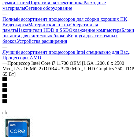
сумки к ним
Портативная электроника
Расходные
материалы
Сетевое оборудование
—
Полный ассортимент процессоров для сборки хороших ПК
Видеокарты
Материнские платы
Оперативная
память
Накопители HDD и SSD
Охлаждение компьютера
Блоки
питания для системных блоков
Корпуса для системных
блоков
Устройства расширения
—
Лучший ассортимент процессоров Intel специально для Вас.
Процессоры AMD
—
Процессор Intel Core i7 11700 OEM [LGA 1200, 8 x 2500
Мгц, L3 - 16 Мб, 2xDDR4 - 3200 МГц, UHD Graphics 750, TDP
65 Вт]