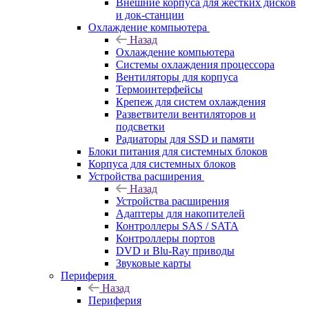
Внешние корпуса для жестких дисков
и док-станции
Охлаждение компьютера
Назад
Охлаждение компьютера
Системы охлаждения процессора
Вентиляторы для корпуса
Термоинтерфейсы
Крепеж для систем охлаждения
Разветвители вентиляторов и
подсветки
Радиаторы для SSD и памяти
Блоки питания для системных блоков
Корпуса для системных блоков
Устройства расширения
Назад
Устройства расширения
Адаптеры для накопителей
Контроллеры SAS / SATA
Контроллеры портов
DVD и Blu-Ray приводы
Звуковые карты
Периферия
Назад
Периферия