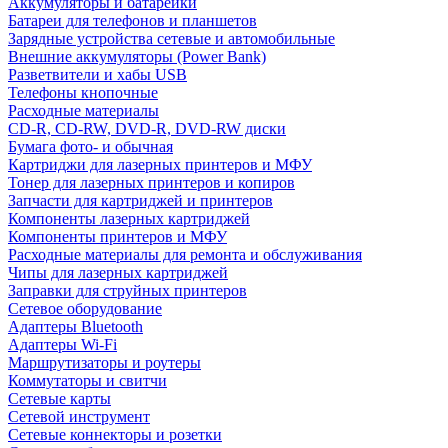
Аккумуляторы и батарейки
Батареи для телефонов и планшетов
Зарядные устройства сетевые и автомобильные
Внешние аккумуляторы (Power Bank)
Разветвители и хабы USB
Телефоны кнопочные
Расходные материалы
CD-R, CD-RW, DVD-R, DVD-RW диски
Бумага фото- и обычная
Картриджи для лазерных принтеров и МФУ
Тонер для лазерных принтеров и копиров
Запчасти для картриджей и принтеров
Компоненты лазерных картриджей
Компоненты принтеров и МФУ
Расходные материалы для ремонта и обслуживания
Чипы для лазерных картриджей
Заправки для струйных принтеров
Сетевое оборудование
Адаптеры Bluetooth
Адаптеры Wi-Fi
Маршрутизаторы и роутеры
Коммутаторы и свитчи
Сетевые карты
Сетевой инструмент
Сетевые коннекторы и розетки