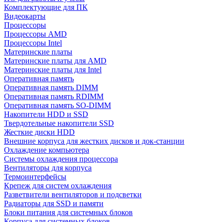
Комплектующие для ПК
Видеокарты
Процессоры
Процессоры AMD
Процессоры Intel
Материнские платы
Материнские платы для AMD
Материнские платы для Intel
Оперативная память
Оперативная память DIMM
Оперативная память RDIMM
Оперативная память SO-DIMM
Накопители HDD и SSD
Твердотельные накопители SSD
Жесткие диски HDD
Внешние корпуса для жестких дисков и док-станции
Охлаждение компьютера
Системы охлаждения процессора
Вентиляторы для корпуса
Термоинтерфейсы
Крепеж для систем охлаждения
Разветвители вентиляторов и подсветки
Радиаторы для SSD и памяти
Блоки питания для системных блоков
Корпуса для системных блоков