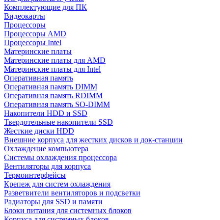
Комплектующие для ПК
Видеокарты
Процессоры
Процессоры AMD
Процессоры Intel
Материнские платы
Материнские платы для AMD
Материнские платы для Intel
Оперативная память
Оперативная память DIMM
Оперативная память RDIMM
Оперативная память SO-DIMM
Накопители HDD и SSD
Твердотельные накопители SSD
Жесткие диски HDD
Внешние корпуса для жестких дисков и док-станции
Охлаждение компьютера
Системы охлаждения процессора
Вентиляторы для корпуса
Термоинтерфейсы
Крепеж для систем охлаждения
Разветвители вентиляторов и подсветки
Радиаторы для SSD и памяти
Блоки питания для системных блоков
Корпуса для системных блоков