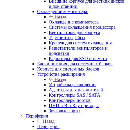
Внешние корпуса для жестких дисков
и док-станции
Охлаждение компьютера
Назад
Охлаждение компьютера
Системы охлаждения процессора
Вентиляторы для корпуса
Термоинтерфейсы
Крепеж для систем охлаждения
Разветвители вентиляторов и
подсветки
Радиаторы для SSD и памяти
Блоки питания для системных блоков
Корпуса для системных блоков
Устройства расширения
Назад
Устройства расширения
Адаптеры для накопителей
Контроллеры SAS / SATA
Контроллеры портов
DVD и Blu-Ray приводы
Звуковые карты
Периферия
Назад
Периферия