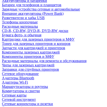
Аккумуляторы и батарейки
Батареи для телефонов и планшетов
Зарядные устройства сетевые и автомобильные
Внешние аккумуляторы (Power Bank)
Разветвители и хабы USB
Телефоны кнопочные
Расходные материалы
CD-R, CD-RW, DVD-R, DVD-RW диски
Бумага фото- и обычная
Картриджи для лазерных принтеров и МФУ
Тонер для лазерных принтеров и копиров
Запчасти для картриджей и принтеров
Компоненты лазерных картриджей
Компоненты принтеров и МФУ
Расходные материалы для ремонта и обслуживания
Чипы для лазерных картриджей
Заправки для струйных принтеров
Сетевое оборудование
Адаптеры Bluetooth
Адаптеры Wi-Fi
Маршрутизаторы и роутеры
Коммутаторы и свитчи
Сетевые карты
Сетевой инструмент
Сетевые коннекторы и розетки