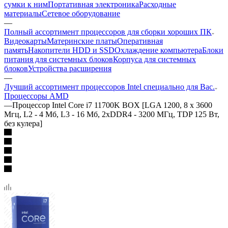
сумки к ним
Портативная электроника
Расходные
материалы
Сетевое оборудование
—
Полный ассортимент процессоров для сборки хороших ПК
Видеокарты
Материнские платы
Оперативная
память
Накопители HDD и SSD
Охлаждение компьютера
Блоки
питания для системных блоков
Корпуса для системных
блоков
Устройства расширения
—
Лучший ассортимент процессоров Intel специально для Вас.
Процессоры AMD
—
Процессор Intel Core i7 11700K BOX [LGA 1200, 8 x 3600
Мгц, L2 - 4 Мб, L3 - 16 Мб, 2xDDR4 - 3200 МГц, TDP 125 Вт,
без кулера]