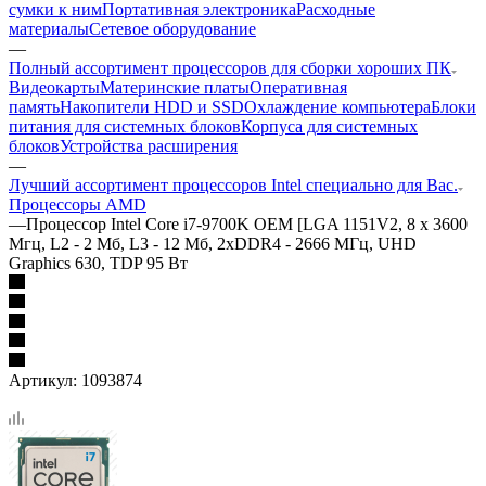
сумки к ним
Портативная электроника
Расходные
материалы
Сетевое оборудование
—
Полный ассортимент процессоров для сборки хороших ПК
Видеокарты
Материнские платы
Оперативная
память
Накопители HDD и SSD
Охлаждение компьютера
Блоки
питания для системных блоков
Корпуса для системных
блоков
Устройства расширения
—
Лучший ассортимент процессоров Intel специально для Вас.
Процессоры AMD
—
Процессор Intel Core i7-9700K OEM [LGA 1151V2, 8 x 3600
Мгц, L2 - 2 Мб, L3 - 12 Мб, 2xDDR4 - 2666 МГц, UHD
Graphics 630, TDP 95 Вт
Артикул:
1093874