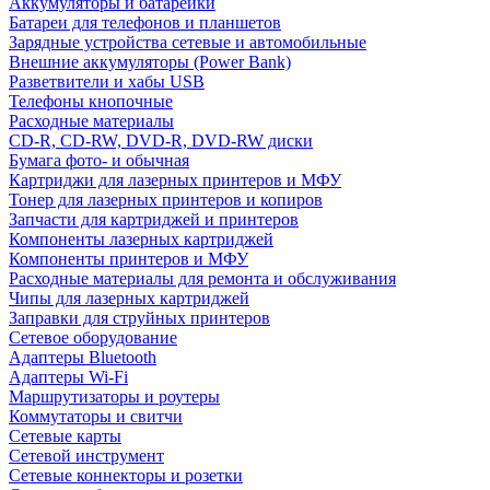
Аккумуляторы и батарейки
Батареи для телефонов и планшетов
Зарядные устройства сетевые и автомобильные
Внешние аккумуляторы (Power Bank)
Разветвители и хабы USB
Телефоны кнопочные
Расходные материалы
CD-R, CD-RW, DVD-R, DVD-RW диски
Бумага фото- и обычная
Картриджи для лазерных принтеров и МФУ
Тонер для лазерных принтеров и копиров
Запчасти для картриджей и принтеров
Компоненты лазерных картриджей
Компоненты принтеров и МФУ
Расходные материалы для ремонта и обслуживания
Чипы для лазерных картриджей
Заправки для струйных принтеров
Сетевое оборудование
Адаптеры Bluetooth
Адаптеры Wi-Fi
Маршрутизаторы и роутеры
Коммутаторы и свитчи
Сетевые карты
Сетевой инструмент
Сетевые коннекторы и розетки