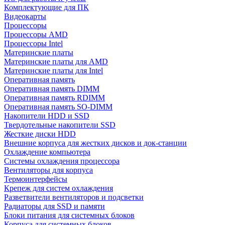
Комплектующие для ПК
Видеокарты
Процессоры
Процессоры AMD
Процессоры Intel
Материнские платы
Материнские платы для AMD
Материнские платы для Intel
Оперативная память
Оперативная память DIMM
Оперативная память RDIMM
Оперативная память SO-DIMM
Накопители HDD и SSD
Твердотельные накопители SSD
Жесткие диски HDD
Внешние корпуса для жестких дисков и док-станции
Охлаждение компьютера
Системы охлаждения процессора
Вентиляторы для корпуса
Термоинтерфейсы
Крепеж для систем охлаждения
Разветвители вентиляторов и подсветки
Радиаторы для SSD и памяти
Блоки питания для системных блоков
Корпуса для системных блоков