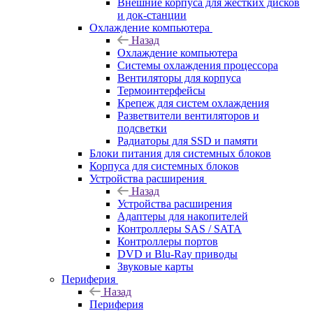
Внешние корпуса для жестких дисков
и док-станции
Охлаждение компьютера
Назад
Охлаждение компьютера
Системы охлаждения процессора
Вентиляторы для корпуса
Термоинтерфейсы
Крепеж для систем охлаждения
Разветвители вентиляторов и
подсветки
Радиаторы для SSD и памяти
Блоки питания для системных блоков
Корпуса для системных блоков
Устройства расширения
Назад
Устройства расширения
Адаптеры для накопителей
Контроллеры SAS / SATA
Контроллеры портов
DVD и Blu-Ray приводы
Звуковые карты
Периферия
Назад
Периферия