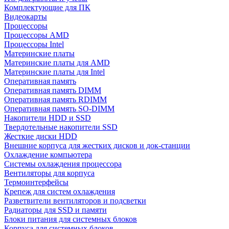
Комплектующие для ПК
Видеокарты
Процессоры
Процессоры AMD
Процессоры Intel
Материнские платы
Материнские платы для AMD
Материнские платы для Intel
Оперативная память
Оперативная память DIMM
Оперативная память RDIMM
Оперативная память SO-DIMM
Накопители HDD и SSD
Твердотельные накопители SSD
Жесткие диски HDD
Внешние корпуса для жестких дисков и док-станции
Охлаждение компьютера
Системы охлаждения процессора
Вентиляторы для корпуса
Термоинтерфейсы
Крепеж для систем охлаждения
Разветвители вентиляторов и подсветки
Радиаторы для SSD и памяти
Блоки питания для системных блоков
Корпуса для системных блоков