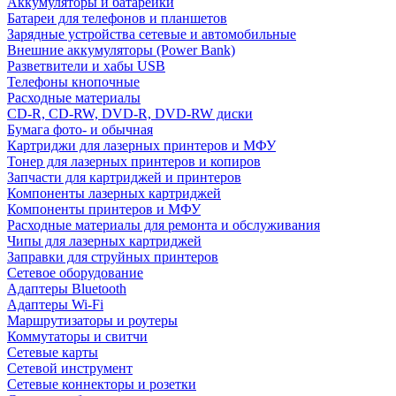
Аккумуляторы и батарейки
Батареи для телефонов и планшетов
Зарядные устройства сетевые и автомобильные
Внешние аккумуляторы (Power Bank)
Разветвители и хабы USB
Телефоны кнопочные
Расходные материалы
CD-R, CD-RW, DVD-R, DVD-RW диски
Бумага фото- и обычная
Картриджи для лазерных принтеров и МФУ
Тонер для лазерных принтеров и копиров
Запчасти для картриджей и принтеров
Компоненты лазерных картриджей
Компоненты принтеров и МФУ
Расходные материалы для ремонта и обслуживания
Чипы для лазерных картриджей
Заправки для струйных принтеров
Сетевое оборудование
Адаптеры Bluetooth
Адаптеры Wi-Fi
Маршрутизаторы и роутеры
Коммутаторы и свитчи
Сетевые карты
Сетевой инструмент
Сетевые коннекторы и розетки