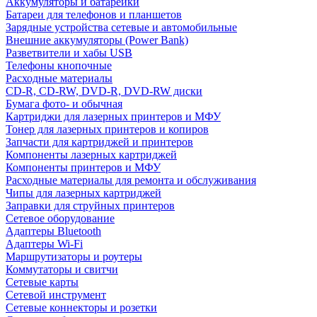
Аккумуляторы и батарейки
Батареи для телефонов и планшетов
Зарядные устройства сетевые и автомобильные
Внешние аккумуляторы (Power Bank)
Разветвители и хабы USB
Телефоны кнопочные
Расходные материалы
CD-R, CD-RW, DVD-R, DVD-RW диски
Бумага фото- и обычная
Картриджи для лазерных принтеров и МФУ
Тонер для лазерных принтеров и копиров
Запчасти для картриджей и принтеров
Компоненты лазерных картриджей
Компоненты принтеров и МФУ
Расходные материалы для ремонта и обслуживания
Чипы для лазерных картриджей
Заправки для струйных принтеров
Сетевое оборудование
Адаптеры Bluetooth
Адаптеры Wi-Fi
Маршрутизаторы и роутеры
Коммутаторы и свитчи
Сетевые карты
Сетевой инструмент
Сетевые коннекторы и розетки