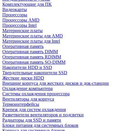
Комплектующие для ПК
Видеокарты
Процессоры
Процессоры AMD
Процессоры Intel
Материнские платы
Материнские платы для AMD
Материнские платы для Intel
Оперативная память
Оперативная память DIMM
Оперативная память RDIMM
Оперативная память SO-DIMM
Накопители HDD и SSD
Твердотельные накопители SSD
Жесткие диски HDD
Внешние корпуса для жестких дисков и док-станции
Охлаждение компьютера
Системы охлаждения процессора
Вентиляторы для корпуса
Термоинтерфейсы
Крепеж для систем охлаждения
Разветвители вентиляторов и подсветки
Радиаторы для SSD и памяти
Блоки питания для системных блоков
Корпуса для системных блоков