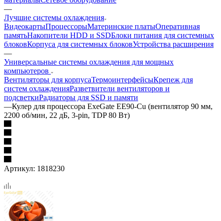
—
Лучшие системы охлаждения
Видеокарты
Процессоры
Материнские платы
Оперативная
память
Накопители HDD и SSD
Блоки питания для системных
блоков
Корпуса для системных блоков
Устройства расширения
—
Универсальные системы охлаждения для мощных
компьютеров
Вентиляторы для корпуса
Термоинтерфейсы
Крепеж для
систем охлаждения
Разветвители вентиляторов и
подсветки
Радиаторы для SSD и памяти
—
Кулер для процессора ExeGate EE90-Cu (вентилятор 90 мм,
2200 об/мин, 22 дБ, 3-pin, TDP 80 Вт)
Артикул:
1818230