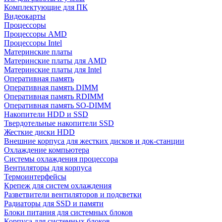
Комплектующие для ПК
Видеокарты
Процессоры
Процессоры AMD
Процессоры Intel
Материнские платы
Материнские платы для AMD
Материнские платы для Intel
Оперативная память
Оперативная память DIMM
Оперативная память RDIMM
Оперативная память SO-DIMM
Накопители HDD и SSD
Твердотельные накопители SSD
Жесткие диски HDD
Внешние корпуса для жестких дисков и док-станции
Охлаждение компьютера
Системы охлаждения процессора
Вентиляторы для корпуса
Термоинтерфейсы
Крепеж для систем охлаждения
Разветвители вентиляторов и подсветки
Радиаторы для SSD и памяти
Блоки питания для системных блоков
Корпуса для системных блоков