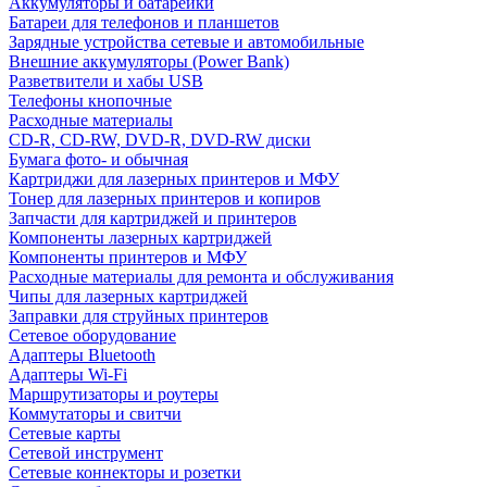
Аккумуляторы и батарейки
Батареи для телефонов и планшетов
Зарядные устройства сетевые и автомобильные
Внешние аккумуляторы (Power Bank)
Разветвители и хабы USB
Телефоны кнопочные
Расходные материалы
CD-R, CD-RW, DVD-R, DVD-RW диски
Бумага фото- и обычная
Картриджи для лазерных принтеров и МФУ
Тонер для лазерных принтеров и копиров
Запчасти для картриджей и принтеров
Компоненты лазерных картриджей
Компоненты принтеров и МФУ
Расходные материалы для ремонта и обслуживания
Чипы для лазерных картриджей
Заправки для струйных принтеров
Сетевое оборудование
Адаптеры Bluetooth
Адаптеры Wi-Fi
Маршрутизаторы и роутеры
Коммутаторы и свитчи
Сетевые карты
Сетевой инструмент
Сетевые коннекторы и розетки