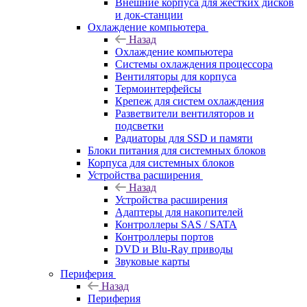
Внешние корпуса для жестких дисков
и док-станции
Охлаждение компьютера
Назад
Охлаждение компьютера
Системы охлаждения процессора
Вентиляторы для корпуса
Термоинтерфейсы
Крепеж для систем охлаждения
Разветвители вентиляторов и
подсветки
Радиаторы для SSD и памяти
Блоки питания для системных блоков
Корпуса для системных блоков
Устройства расширения
Назад
Устройства расширения
Адаптеры для накопителей
Контроллеры SAS / SATA
Контроллеры портов
DVD и Blu-Ray приводы
Звуковые карты
Периферия
Назад
Периферия