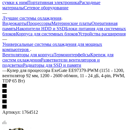
сумки к ним
Портативная электроника
Расходные
материалы
Сетевое оборудование
—
Лучшие системы охлаждения
Видеокарты
Процессоры
Материнские платы
Оперативная
память
Накопители HDD и SSD
Блоки питания для системных
блоков
Корпуса для системных блоков
Устройства расширения
—
Универсальные системы охлаждения для мощных
компьютеров
Вентиляторы для корпуса
Термоинтерфейсы
Крепеж для
систем охлаждения
Разветвители вентиляторов и
подсветки
Радиаторы для SSD и памяти
—
Кулер для процессора ExeGate EE97379-PWM (1151 - 1200,
вентилятор 92 мм, 1200 - 2600 об/мин, 11 - 24 дБ, 4-pin, PWM,
TDP 65 Вт)
Артикул:
1764512