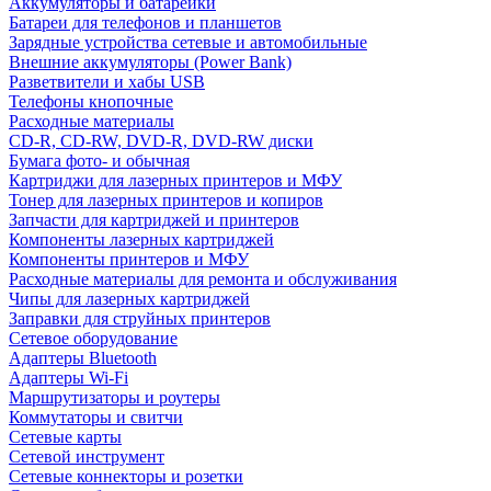
Аккумуляторы и батарейки
Батареи для телефонов и планшетов
Зарядные устройства сетевые и автомобильные
Внешние аккумуляторы (Power Bank)
Разветвители и хабы USB
Телефоны кнопочные
Расходные материалы
CD-R, CD-RW, DVD-R, DVD-RW диски
Бумага фото- и обычная
Картриджи для лазерных принтеров и МФУ
Тонер для лазерных принтеров и копиров
Запчасти для картриджей и принтеров
Компоненты лазерных картриджей
Компоненты принтеров и МФУ
Расходные материалы для ремонта и обслуживания
Чипы для лазерных картриджей
Заправки для струйных принтеров
Сетевое оборудование
Адаптеры Bluetooth
Адаптеры Wi-Fi
Маршрутизаторы и роутеры
Коммутаторы и свитчи
Сетевые карты
Сетевой инструмент
Сетевые коннекторы и розетки