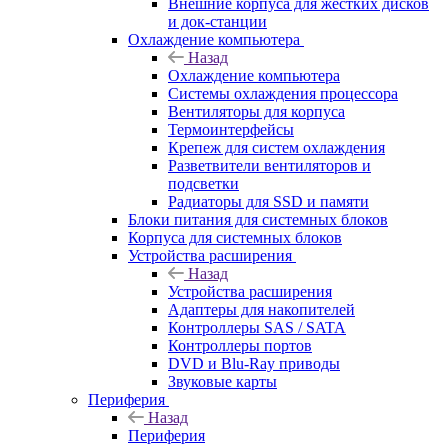
Внешние корпуса для жестких дисков
и док-станции
Охлаждение компьютера
Назад
Охлаждение компьютера
Системы охлаждения процессора
Вентиляторы для корпуса
Термоинтерфейсы
Крепеж для систем охлаждения
Разветвители вентиляторов и
подсветки
Радиаторы для SSD и памяти
Блоки питания для системных блоков
Корпуса для системных блоков
Устройства расширения
Назад
Устройства расширения
Адаптеры для накопителей
Контроллеры SAS / SATA
Контроллеры портов
DVD и Blu-Ray приводы
Звуковые карты
Периферия
Назад
Периферия