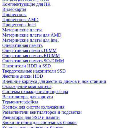
Комплектующие для ПК
Видеокарты
Процессоры
Процессоры AMD
Процессоры Intel
Материнские платы
Материнские платы для AMD
Материнские платы для Intel
Оперативная память
Оперативная память DIMM
Оперативная память RDIMM
Оперативная память SO-DIMM
Накопители HDD и SSD
Твердотельные накопители SSD
Жесткие диски HDD
Внешние корпуса для жестких дисков и док-станции
Охлаждение компьютера
Системы охлаждения процессора
Вентиляторы для корпуса
Термоинтерфейсы
Крепеж для систем охлаждения
Разветвители вентиляторов и подсветки
Радиаторы для SSD и памяти
Блоки питания для системных блоков
Корпуса для системных блоков