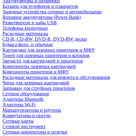
Аккумуляторы и батарейки
Батареи для телефонов и планшетов
Зарядные устройства сетевые и автомобильные
Внешние аккумуляторы (Power Bank)
Разветвители и хабы USB
Телефоны кнопочные
Расходные материалы
CD-R, CD-RW, DVD-R, DVD-RW диски
Бумага фото- и обычная
Картриджи для лазерных принтеров и МФУ
Тонер для лазерных принтеров и копиров
Запчасти для картриджей и принтеров
Компоненты лазерных картриджей
Компоненты принтеров и МФУ
Расходные материалы для ремонта и обслуживания
Чипы для лазерных картриджей
Заправки для струйных принтеров
Сетевое оборудование
Адаптеры Bluetooth
Адаптеры Wi-Fi
Маршрутизаторы и роутеры
Коммутаторы и свитчи
Сетевые карты
Сетевой инструмент
Сетевые коннекторы и розетки