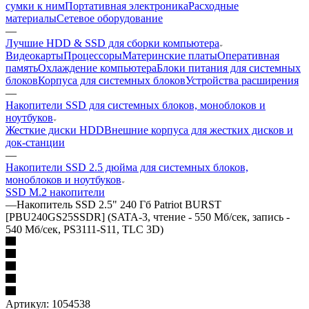
сумки к ним
Портативная электроника
Расходные
материалы
Сетевое оборудование
—
Лучшие HDD & SSD для сборки компьютера
Видеокарты
Процессоры
Материнские платы
Оперативная
память
Охлаждение компьютера
Блоки питания для системных
блоков
Корпуса для системных блоков
Устройства расширения
—
Накопители SSD для системных блоков, моноблоков и
ноутбуков
Жесткие диски HDD
Внешние корпуса для жестких дисков и
док-станции
—
Накопители SSD 2.5 дюйма для системных блоков,
моноблоков и ноутбуков
SSD M.2 накопители
—
Накопитель SSD 2.5" 240 Гб Patriot BURST
[PBU240GS25SSDR] (SATA-3, чтение - 550 Мб/сек, запись -
540 Мб/сек, PS3111-S11, TLC 3D)
Артикул:
1054538