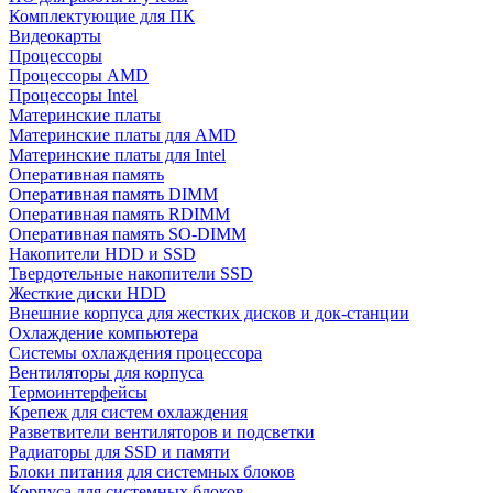
Комплектующие для ПК
Видеокарты
Процессоры
Процессоры AMD
Процессоры Intel
Материнские платы
Материнские платы для AMD
Материнские платы для Intel
Оперативная память
Оперативная память DIMM
Оперативная память RDIMM
Оперативная память SO-DIMM
Накопители HDD и SSD
Твердотельные накопители SSD
Жесткие диски HDD
Внешние корпуса для жестких дисков и док-станции
Охлаждение компьютера
Системы охлаждения процессора
Вентиляторы для корпуса
Термоинтерфейсы
Крепеж для систем охлаждения
Разветвители вентиляторов и подсветки
Радиаторы для SSD и памяти
Блоки питания для системных блоков
Корпуса для системных блоков