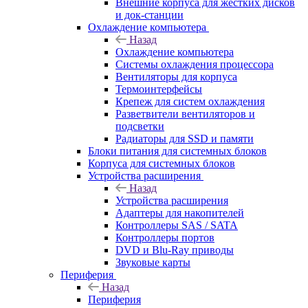
Внешние корпуса для жестких дисков
и док-станции
Охлаждение компьютера
Назад
Охлаждение компьютера
Системы охлаждения процессора
Вентиляторы для корпуса
Термоинтерфейсы
Крепеж для систем охлаждения
Разветвители вентиляторов и
подсветки
Радиаторы для SSD и памяти
Блоки питания для системных блоков
Корпуса для системных блоков
Устройства расширения
Назад
Устройства расширения
Адаптеры для накопителей
Контроллеры SAS / SATA
Контроллеры портов
DVD и Blu-Ray приводы
Звуковые карты
Периферия
Назад
Периферия