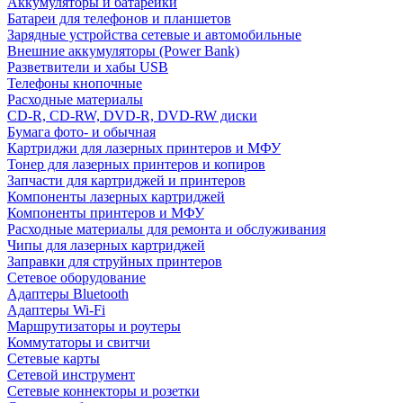
Аккумуляторы и батарейки
Батареи для телефонов и планшетов
Зарядные устройства сетевые и автомобильные
Внешние аккумуляторы (Power Bank)
Разветвители и хабы USB
Телефоны кнопочные
Расходные материалы
CD-R, CD-RW, DVD-R, DVD-RW диски
Бумага фото- и обычная
Картриджи для лазерных принтеров и МФУ
Тонер для лазерных принтеров и копиров
Запчасти для картриджей и принтеров
Компоненты лазерных картриджей
Компоненты принтеров и МФУ
Расходные материалы для ремонта и обслуживания
Чипы для лазерных картриджей
Заправки для струйных принтеров
Сетевое оборудование
Адаптеры Bluetooth
Адаптеры Wi-Fi
Маршрутизаторы и роутеры
Коммутаторы и свитчи
Сетевые карты
Сетевой инструмент
Сетевые коннекторы и розетки