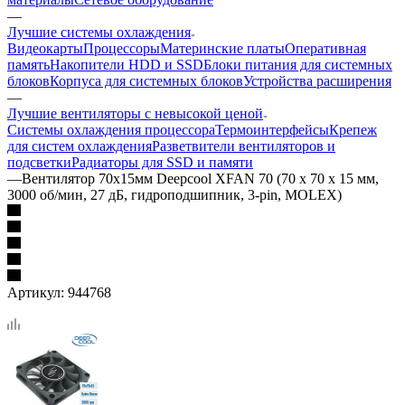
—
Лучшие системы охлаждения
Видеокарты
Процессоры
Материнские платы
Оперативная
память
Накопители HDD и SSD
Блоки питания для системных
блоков
Корпуса для системных блоков
Устройства расширения
—
Лучшие вентиляторы с невысокой ценой
Системы охлаждения процессора
Термоинтерфейсы
Крепеж
для систем охлаждения
Разветвители вентиляторов и
подсветки
Радиаторы для SSD и памяти
—
Вентилятор 70x15мм Deepcool XFAN 70 (70 х 70 х 15 мм,
3000 об/мин, 27 дБ, гидроподшипник, 3-pin, MOLEX)
Артикул:
944768