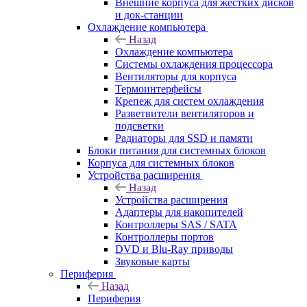
Внешние корпуса для жестких дисков
и док-станции
Охлаждение компьютера
Назад
Охлаждение компьютера
Системы охлаждения процессора
Вентиляторы для корпуса
Термоинтерфейсы
Крепеж для систем охлаждения
Разветвители вентиляторов и
подсветки
Радиаторы для SSD и памяти
Блоки питания для системных блоков
Корпуса для системных блоков
Устройства расширения
Назад
Устройства расширения
Адаптеры для накопителей
Контроллеры SAS / SATA
Контроллеры портов
DVD и Blu-Ray приводы
Звуковые карты
Периферия
Назад
Периферия