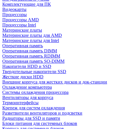
Комплектующие для ПК
Видеокарты
Процессоры
Процессоры AMD
Процессоры Intel
Материнские платы
Материнские платы для AMD
Материнские платы для Intel
Оперативная память
Оперативная память DIMM
Оперативная память RDIMM
Оперативная память SO-DIMM
Накопители HDD и SSD
Твердотельные накопители SSD
Жесткие диски HDD
Внешние корпуса для жестких дисков и док-станции
Охлаждение компьютера
Системы охлаждения процессора
Вентиляторы для корпуса
Термоинтерфейсы
Крепеж для систем охлаждения
Разветвители вентиляторов и подсветки
Радиаторы для SSD и памяти
Блоки питания для системных блоков
Корпуса для системных блоков