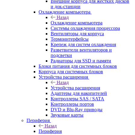
Внешние корпуса для жестких дисков
и док-станции
Охлаждение компьютера
Назад
Охлаждение компьютера
Системы охлаждения процессора
Вентиляторы для корпуса
Термоинтерфейсы
Крепеж для систем охлаждения
Разветвители вентиляторов и
подсветки
Радиаторы для SSD и памяти
Блоки питания для системных блоков
Корпуса для системных блоков
Устройства расширения
Назад
Устройства расширения
Адаптеры для накопителей
Контроллеры SAS / SATA
Контроллеры портов
DVD и Blu-Ray приводы
Звуковые карты
Периферия
Назад
Периферия