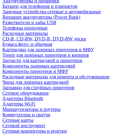
Аккумуляторы и батарейки
Батареи для телефонов и планшетов
Зарядные устройства сетевые и автомобильные
Внешние аккумуляторы (Power Bank)
Разветвители и хабы USB
Телефоны кнопочные
Расходные материалы
CD-R, CD-RW, DVD-R, DVD-RW диски
Бумага фото- и обычная
Картриджи для лазерных принтеров и МФУ
Тонер для лазерных принтеров и копиров
Запчасти для картриджей и принтеров
Компоненты лазерных картриджей
Компоненты принтеров и МФУ
Расходные материалы для ремонта и обслуживания
Чипы для лазерных картриджей
Заправки для струйных принтеров
Сетевое оборудование
Адаптеры Bluetooth
Адаптеры Wi-Fi
Маршрутизаторы и роутеры
Коммутаторы и свитчи
Сетевые карты
Сетевой инструмент
Сетевые коннекторы и розетки