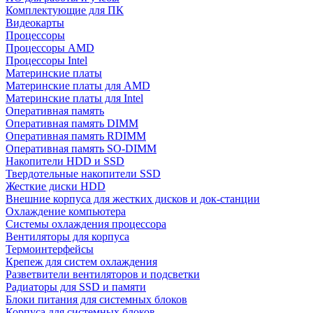
Комплектующие для ПК
Видеокарты
Процессоры
Процессоры AMD
Процессоры Intel
Материнские платы
Материнские платы для AMD
Материнские платы для Intel
Оперативная память
Оперативная память DIMM
Оперативная память RDIMM
Оперативная память SO-DIMM
Накопители HDD и SSD
Твердотельные накопители SSD
Жесткие диски HDD
Внешние корпуса для жестких дисков и док-станции
Охлаждение компьютера
Системы охлаждения процессора
Вентиляторы для корпуса
Термоинтерфейсы
Крепеж для систем охлаждения
Разветвители вентиляторов и подсветки
Радиаторы для SSD и памяти
Блоки питания для системных блоков
Корпуса для системных блоков