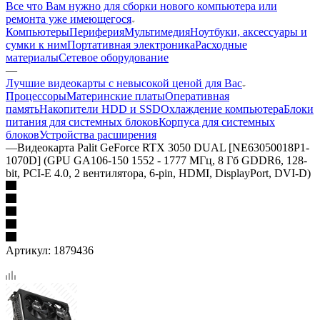
Все что Вам нужно для сборки нового компьютера или
ремонта уже имеющегося
Компьютеры
Периферия
Мультимедия
Ноутбуки, аксессуары и
сумки к ним
Портативная электроника
Расходные
материалы
Сетевое оборудование
—
Лучшие видеокарты с невысокой ценой для Вас
Процессоры
Материнские платы
Оперативная
память
Накопители HDD и SSD
Охлаждение компьютера
Блоки
питания для системных блоков
Корпуса для системных
блоков
Устройства расширения
—
Видеокарта Palit GeForce RTX 3050 DUAL [NE63050018P1-
1070D] (GPU GA106-150 1552 - 1777 МГц, 8 Гб GDDR6, 128-
bit, PCI-E 4.0, 2 вентилятора, 6-pin, HDMI, DisplayPort, DVI-D)
Артикул:
1879436