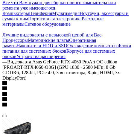
Все что Вам нужно для сборки нового компьютера или
ремонта уже имеющегося
Компьютеры
Периферия
Мультимедия
Ноутбуки, аксессуары и
сумки к ним
Портативная электроника
Расходные
материалы
Сетевое оборудование
—
Лучшие видеокарты с невысокой ценой для Вас
Процессоры
Материнские платы
Оперативная
память
Накопители HDD и SSD
Охлаждение компьютера
Блоки
питания для системных блоков
Корпуса для системных
блоков
Устройства расширения
—
Видеокарта Asus GeForce RTX 4060 ProArt OC edition
[PROART-RTX4060-O8G] (GPU 1830 - 2580 МГц, 8 Gb
GDDR6, 128-bit, PCIe 4.0, 3 вентилятора, 8-pin, HDMI, 3x
DisplayPort)