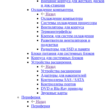
Внешние корпуса для жестких дисков
и док-станции
Охлаждение компьютера
Назад
Охлаждение компьютера
Системы охлаждения процессора
Вентиляторы для корпуса
Термоинтерфейсы
Крепеж для систем охлаждения
Разветвители вентиляторов и
подсветки
Радиаторы для SSD и памяти
Блоки питания для системных блоков
Корпуса для системных блоков
Устройства расширения
Назад
Устройства расширения
Адаптеры для накопителей
Контроллеры SAS / SATA
Контроллеры портов
DVD и Blu-Ray приводы
Звуковые карты
Периферия
Назад
Периферия