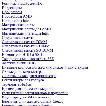
Комплектующие для ПК
Видеокарты
Процессоры
Процессоры AMD
Процессоры Intel
Материнские платы
Материнские платы для AMD
Материнские платы для Intel
Оперативная память
Оперативная память DIMM
Оперативная память RDIMM
Оперативная память SO-DIMM
Накопители HDD и SSD
Твердотельные накопители SSD
Жесткие диски HDD
Внешние корпуса для жестких дисков и док-станции
Охлаждение компьютера
Системы охлаждения процессора
Вентиляторы для корпуса
Термоинтерфейсы
Крепеж для систем охлаждения
Разветвители вентиляторов и подсветки
Радиаторы для SSD и памяти
Блоки питания для системных блоков
Корпуса для системных блоков