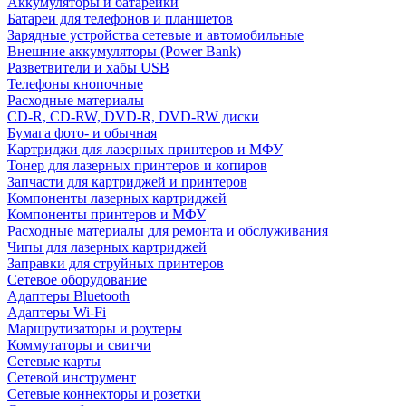
Аккумуляторы и батарейки
Батареи для телефонов и планшетов
Зарядные устройства сетевые и автомобильные
Внешние аккумуляторы (Power Bank)
Разветвители и хабы USB
Телефоны кнопочные
Расходные материалы
CD-R, CD-RW, DVD-R, DVD-RW диски
Бумага фото- и обычная
Картриджи для лазерных принтеров и МФУ
Тонер для лазерных принтеров и копиров
Запчасти для картриджей и принтеров
Компоненты лазерных картриджей
Компоненты принтеров и МФУ
Расходные материалы для ремонта и обслуживания
Чипы для лазерных картриджей
Заправки для струйных принтеров
Сетевое оборудование
Адаптеры Bluetooth
Адаптеры Wi-Fi
Маршрутизаторы и роутеры
Коммутаторы и свитчи
Сетевые карты
Сетевой инструмент
Сетевые коннекторы и розетки