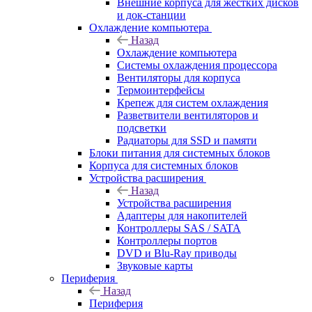
Внешние корпуса для жестких дисков
и док-станции
Охлаждение компьютера
Назад
Охлаждение компьютера
Системы охлаждения процессора
Вентиляторы для корпуса
Термоинтерфейсы
Крепеж для систем охлаждения
Разветвители вентиляторов и
подсветки
Радиаторы для SSD и памяти
Блоки питания для системных блоков
Корпуса для системных блоков
Устройства расширения
Назад
Устройства расширения
Адаптеры для накопителей
Контроллеры SAS / SATA
Контроллеры портов
DVD и Blu-Ray приводы
Звуковые карты
Периферия
Назад
Периферия