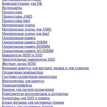
Комплектующие для ПК
Видеокарты
Процессоры
Процессоры AMD
Процессоры Intel
Материнские платы
Материнские платы для AMD
Материнские платы для Intel
Оперативная память
Оперативная память DIMM
Оперативная память RDIMM
Оперативная память SO-DIMM
Накопители HDD и SSD
Твердотельные накопители SSD
Жесткие диски HDD
Внешние корпуса для жестких дисков и док-станции
Охлаждение компьютера
Системы охлаждения процессора
Вентиляторы для корпуса
Термоинтерфейсы
Крепеж для систем охлаждения
Разветвители вентиляторов и подсветки
Радиаторы для SSD и памяти
Блоки питания для системных блоков
Корпуса для системных блоков