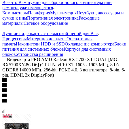
Все что Вам нужно для сборки нового компьютера или
ремонта уже имеющегося
Компьютеры
Периферия
Мультимедия
Ноутбуки, аксессуары и
сумки к ним
Портативная электроника
Расходные
материалы
Сетевое оборудование
—
Лучшие видеокарты с невысокой ценой для Вас
Процессоры
Материнские платы
Оперативная
память
Накопители HDD и SSD
Охлаждение компьютера
Блоки
питания для системных блоков
Корпуса для системных
блоков
Устройства расширения
—
Видеокарта PRO AMD Radeon RX 5700 XT DUAL [MG-
RX5700XY-8GD6] (GPU Navi 10 XT 1605 - 1905 МГц, 8 Гб
GDDR6 14000 МГц, 256-bit, PCI-E 4.0, 3 вентилятора, 8-pin, 6-
pin, HDMI, 3x DisplayPort)