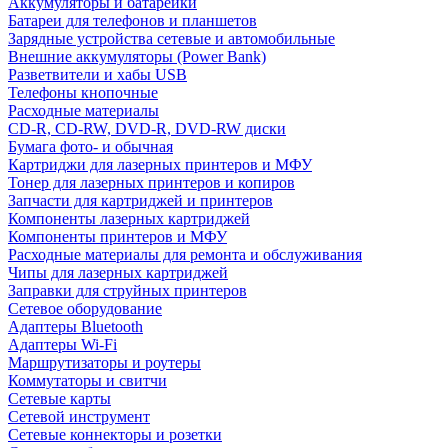
Аккумуляторы и батарейки
Батареи для телефонов и планшетов
Зарядные устройства сетевые и автомобильные
Внешние аккумуляторы (Power Bank)
Разветвители и хабы USB
Телефоны кнопочные
Расходные материалы
CD-R, CD-RW, DVD-R, DVD-RW диски
Бумага фото- и обычная
Картриджи для лазерных принтеров и МФУ
Тонер для лазерных принтеров и копиров
Запчасти для картриджей и принтеров
Компоненты лазерных картриджей
Компоненты принтеров и МФУ
Расходные материалы для ремонта и обслуживания
Чипы для лазерных картриджей
Заправки для струйных принтеров
Сетевое оборудование
Адаптеры Bluetooth
Адаптеры Wi-Fi
Маршрутизаторы и роутеры
Коммутаторы и свитчи
Сетевые карты
Сетевой инструмент
Сетевые коннекторы и розетки