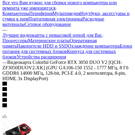
Все что Вам нужно для сборки нового компьютера или
ремонта уже имеющегося
Компьютеры
Периферия
Мультимедия
Ноутбуки, аксессуары и
сумки к ним
Портативная электроника
Расходные
материалы
Сетевое оборудование
—
Лучшие видеокарты с невысокой ценой для Вас
Процессоры
Материнские платы
Оперативная
память
Накопители HDD и SSD
Охлаждение компьютера
Блоки
питания для системных блоков
Корпуса для системных
блоков
Устройства расширения
—
Видеокарта Colorful GeForce RTX 3050 DUO V2 [QCH-
ZF3050DUOV2-XK] (GPU GA106-150 1552 - 1777 МГц, 8 Гб
GDDR6 14000 МГц, 128-bit, PCI-E 4.0, 2 вентилятора, 8-pin,
HDMI, 3x DisplayPort)