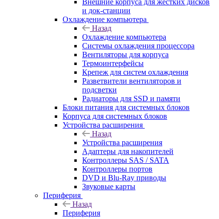
Внешние корпуса для жестких дисков
и док-станции
Охлаждение компьютера
Назад
Охлаждение компьютера
Системы охлаждения процессора
Вентиляторы для корпуса
Термоинтерфейсы
Крепеж для систем охлаждения
Разветвители вентиляторов и
подсветки
Радиаторы для SSD и памяти
Блоки питания для системных блоков
Корпуса для системных блоков
Устройства расширения
Назад
Устройства расширения
Адаптеры для накопителей
Контроллеры SAS / SATA
Контроллеры портов
DVD и Blu-Ray приводы
Звуковые карты
Периферия
Назад
Периферия