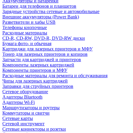
Аккумуляторы и батарейки
Батареи для телефонов и планшетов
Зарядные устройства сетевые и автомобильные
Внешние аккумуляторы (Power Bank)
Разветвители и хабы USB
Телефоны кнопочные
Расходные материалы
CD-R, CD-RW, DVD-R, DVD-RW диски
Бумага фото- и обычная
Картриджи для лазерных принтеров и МФУ
Тонер для лазерных принтеров и копиров
Запчасти для картриджей и принтеров
Компоненты лазерных картриджей
Компоненты принтеров и МФУ
Расходные материалы для ремонта и обслуживания
Чипы для лазерных картриджей
Заправки для струйных принтеров
Сетевое оборудование
Адаптеры Bluetooth
Адаптеры Wi-Fi
Маршрутизаторы и роутеры
Коммутаторы и свитчи
Сетевые карты
Сетевой инструмент
Сетевые коннекторы и розетки