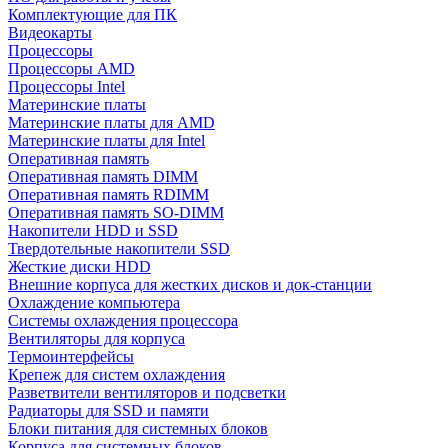
Комплектующие для ПК
Видеокарты
Процессоры
Процессоры AMD
Процессоры Intel
Материнские платы
Материнские платы для AMD
Материнские платы для Intel
Оперативная память
Оперативная память DIMM
Оперативная память RDIMM
Оперативная память SO-DIMM
Накопители HDD и SSD
Твердотельные накопители SSD
Жесткие диски HDD
Внешние корпуса для жестких дисков и док-станции
Охлаждение компьютера
Системы охлаждения процессора
Вентиляторы для корпуса
Термоинтерфейсы
Крепеж для систем охлаждения
Разветвители вентиляторов и подсветки
Радиаторы для SSD и памяти
Блоки питания для системных блоков
Корпуса для системных блоков