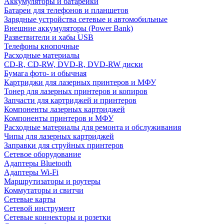
Аккумуляторы и батарейки
Батареи для телефонов и планшетов
Зарядные устройства сетевые и автомобильные
Внешние аккумуляторы (Power Bank)
Разветвители и хабы USB
Телефоны кнопочные
Расходные материалы
CD-R, CD-RW, DVD-R, DVD-RW диски
Бумага фото- и обычная
Картриджи для лазерных принтеров и МФУ
Тонер для лазерных принтеров и копиров
Запчасти для картриджей и принтеров
Компоненты лазерных картриджей
Компоненты принтеров и МФУ
Расходные материалы для ремонта и обслуживания
Чипы для лазерных картриджей
Заправки для струйных принтеров
Сетевое оборудование
Адаптеры Bluetooth
Адаптеры Wi-Fi
Маршрутизаторы и роутеры
Коммутаторы и свитчи
Сетевые карты
Сетевой инструмент
Сетевые коннекторы и розетки