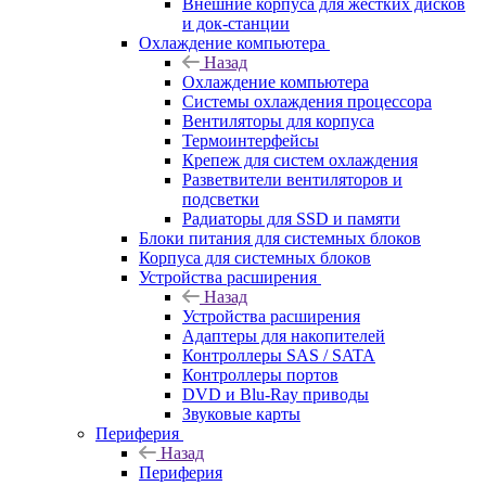
Внешние корпуса для жестких дисков
и док-станции
Охлаждение компьютера
Назад
Охлаждение компьютера
Системы охлаждения процессора
Вентиляторы для корпуса
Термоинтерфейсы
Крепеж для систем охлаждения
Разветвители вентиляторов и
подсветки
Радиаторы для SSD и памяти
Блоки питания для системных блоков
Корпуса для системных блоков
Устройства расширения
Назад
Устройства расширения
Адаптеры для накопителей
Контроллеры SAS / SATA
Контроллеры портов
DVD и Blu-Ray приводы
Звуковые карты
Периферия
Назад
Периферия