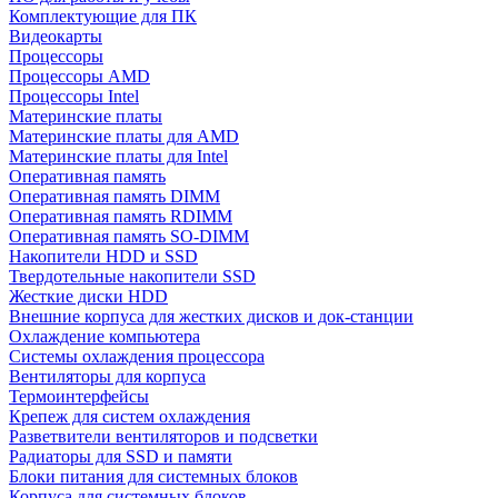
Комплектующие для ПК
Видеокарты
Процессоры
Процессоры AMD
Процессоры Intel
Материнские платы
Материнские платы для AMD
Материнские платы для Intel
Оперативная память
Оперативная память DIMM
Оперативная память RDIMM
Оперативная память SO-DIMM
Накопители HDD и SSD
Твердотельные накопители SSD
Жесткие диски HDD
Внешние корпуса для жестких дисков и док-станции
Охлаждение компьютера
Системы охлаждения процессора
Вентиляторы для корпуса
Термоинтерфейсы
Крепеж для систем охлаждения
Разветвители вентиляторов и подсветки
Радиаторы для SSD и памяти
Блоки питания для системных блоков
Корпуса для системных блоков