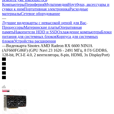
Компьютеры
Периферия
Мультимедия
Ноутбуки, аксессуары и
сумки к ним
Портативная электроника
Расходные
материалы
Сетевое оборудование
—
Лучшие видеокарты с невысокой ценой для Вас
Процессоры
Материнские платы
Оперативная
память
Накопители HDD и SSD
Охлаждение компьютера
Блоки
питания для системных блоков
Корпуса для системных
блоков
Устройства расширения
—
Видеокарта Sinotex AMD Radeon RX 6600 NINJA
(AF660FG86F) (GPU Navi 23 1626 - 2491 МГц, 8 Гб GDDR6,
128-bit, PCI-E 4.0, 2 вентилятора, 8-pin, HDMI, 3x DisplayPort)