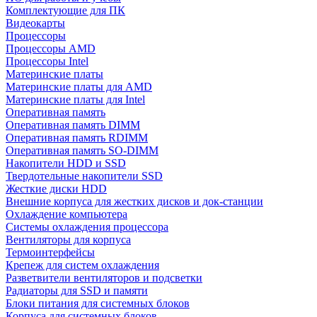
Комплектующие для ПК
Видеокарты
Процессоры
Процессоры AMD
Процессоры Intel
Материнские платы
Материнские платы для AMD
Материнские платы для Intel
Оперативная память
Оперативная память DIMM
Оперативная память RDIMM
Оперативная память SO-DIMM
Накопители HDD и SSD
Твердотельные накопители SSD
Жесткие диски HDD
Внешние корпуса для жестких дисков и док-станции
Охлаждение компьютера
Системы охлаждения процессора
Вентиляторы для корпуса
Термоинтерфейсы
Крепеж для систем охлаждения
Разветвители вентиляторов и подсветки
Радиаторы для SSD и памяти
Блоки питания для системных блоков
Корпуса для системных блоков