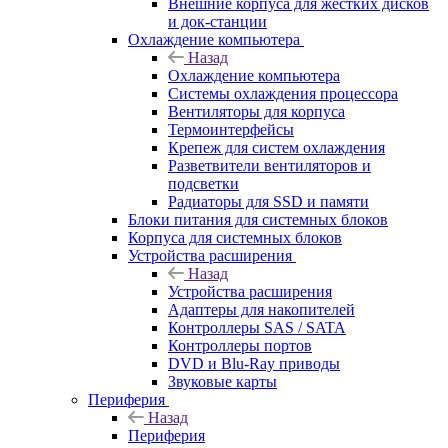
Внешние корпуса для жестких дисков
и док-станции
Охлаждение компьютера
Назад
Охлаждение компьютера
Системы охлаждения процессора
Вентиляторы для корпуса
Термоинтерфейсы
Крепеж для систем охлаждения
Разветвители вентиляторов и
подсветки
Радиаторы для SSD и памяти
Блоки питания для системных блоков
Корпуса для системных блоков
Устройства расширения
Назад
Устройства расширения
Адаптеры для накопителей
Контроллеры SAS / SATA
Контроллеры портов
DVD и Blu-Ray приводы
Звуковые карты
Периферия
Назад
Периферия