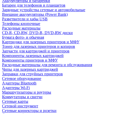
Аккумуляторы и батарейки
Батареи для телефонов и планшетов
Зарядные устройства сетевые и автомобильные
Внешние аккумуляторы (Power Bank)
Разветвители и хабы USB
Телефоны кнопочные
Расходные материалы
CD-R, CD-RW, DVD-R, DVD-RW диски
Бумага фото- и обычная
Картриджи для лазерных принтеров и МФУ
Тонер для лазерных принтеров и копиров
Запчасти для картриджей и принтеров
Компоненты лазерных картриджей
Компоненты принтеров и МФУ
Расходные материалы для ремонта и обслуживания
Чипы для лазерных картриджей
Заправки для струйных принтеров
Сетевое оборудование
Адаптеры Bluetooth
Адаптеры Wi-Fi
Маршрутизаторы и роутеры
Коммутаторы и свитчи
Сетевые карты
Сетевой инструмент
Сетевые коннекторы и розетки