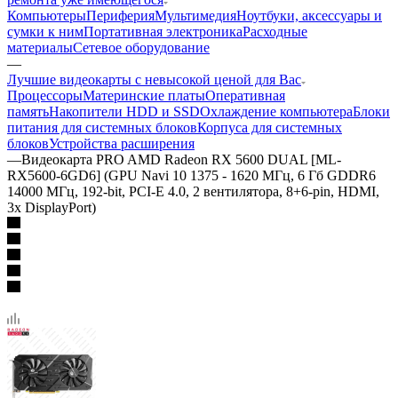
Компьютеры
Периферия
Мультимедия
Ноутбуки, аксессуары и
сумки к ним
Портативная электроника
Расходные
материалы
Сетевое оборудование
—
Лучшие видеокарты с невысокой ценой для Вас
Процессоры
Материнские платы
Оперативная
память
Накопители HDD и SSD
Охлаждение компьютера
Блоки
питания для системных блоков
Корпуса для системных
блоков
Устройства расширения
—
Видеокарта PRO AMD Radeon RX 5600 DUAL [ML-
RX5600-6GD6] (GPU Navi 10 1375 - 1620 МГц, 6 Гб GDDR6
14000 МГц, 192-bit, PCI-E 4.0, 2 вентилятора, 8+6-pin, HDMI,
3x DisplayPort)