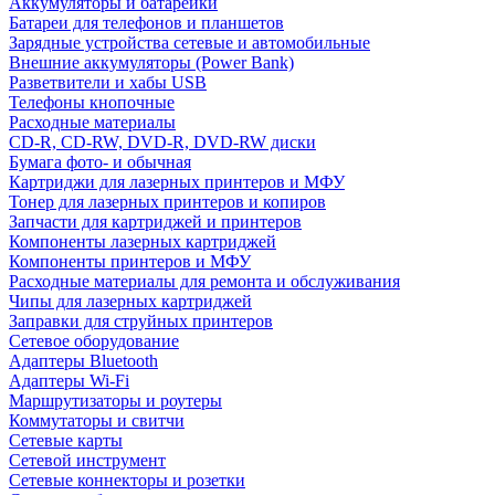
Аккумуляторы и батарейки
Батареи для телефонов и планшетов
Зарядные устройства сетевые и автомобильные
Внешние аккумуляторы (Power Bank)
Разветвители и хабы USB
Телефоны кнопочные
Расходные материалы
CD-R, CD-RW, DVD-R, DVD-RW диски
Бумага фото- и обычная
Картриджи для лазерных принтеров и МФУ
Тонер для лазерных принтеров и копиров
Запчасти для картриджей и принтеров
Компоненты лазерных картриджей
Компоненты принтеров и МФУ
Расходные материалы для ремонта и обслуживания
Чипы для лазерных картриджей
Заправки для струйных принтеров
Сетевое оборудование
Адаптеры Bluetooth
Адаптеры Wi-Fi
Маршрутизаторы и роутеры
Коммутаторы и свитчи
Сетевые карты
Сетевой инструмент
Сетевые коннекторы и розетки