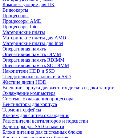
Комплектующие для ПК
Видеокарты
Процессоры
Процессоры AMD
Процессоры Intel
Материнские платы
Материнские платы для AMD
Материнские платы для Intel
Оперативная память
Оперативная память DIMM
Оперативная память RDIMM
Оперативная память SO-DIMM
Накопители HDD и SSD
Твердотельные накопители SSD
Жесткие диски HDD
Внешние корпуса для жестких дисков и док-станции
Охлаждение компьютера
Системы охлаждения процессора
Вентиляторы для корпуса
Термоинтерфейсы
Крепеж для систем охлаждения
Разветвители вентиляторов и подсветки
Радиаторы для SSD и памяти
Блоки питания для системных блоков
Корпуса для системных блоков