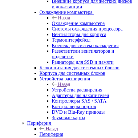
Внешние корпуса для жестких дисков
и док-станции
Охлаждение компьютера
Назад
Охлаждение компьютера
Системы охлаждения процессора
Вентиляторы для корпуса
Термоинтерфейсы
Крепеж для систем охлаждения
Разветвители вентиляторов и
подсветки
Радиаторы для SSD и памяти
Блоки питания для системных блоков
Корпуса для системных блоков
Устройства расширения
Назад
Устройства расширения
Адаптеры для накопителей
Контроллеры SAS / SATA
Контроллеры портов
DVD и Blu-Ray приводы
Звуковые карты
Периферия
Назад
Периферия