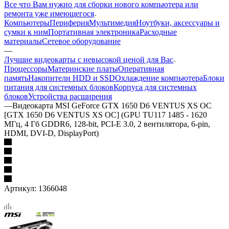
Все что Вам нужно для сборки нового компьютера или
ремонта уже имеющегося
Компьютеры
Периферия
Мультимедия
Ноутбуки, аксессуары и
сумки к ним
Портативная электроника
Расходные
материалы
Сетевое оборудование
—
Лучшие видеокарты с невысокой ценой для Вас
Процессоры
Материнские платы
Оперативная
память
Накопители HDD и SSD
Охлаждение компьютера
Блоки
питания для системных блоков
Корпуса для системных
блоков
Устройства расширения
—
Видеокарта MSI GeForce GTX 1650 D6 VENTUS XS OC
[GTX 1650 D6 VENTUS XS OC] (GPU TU117 1485 - 1620
МГц, 4 Гб GDDR6, 128-bit, PCI-E 3.0, 2 вентилятора, 6-pin,
HDMI, DVI-D, DisplayPort)
Артикул:
1366048