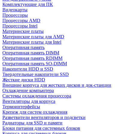
Комплектующие для ПК
Видеокарты
Процессоры
Процессоры AMD
Процессоры Intel
Материнские платы
Материнские платы для AMD
Материнские платы для Intel
Оперативная память
Оперативная память DIMM
Оперативная память RDIMM
Оперативная память SO-DIMM
Накопители HDD и SSD
Твердотельные накопители SSD
Жесткие диски HDD
Внешние корпуса для жестких дисков и док-станции
Охлаждение компьютера
Системы охлаждения процессора
Вентиляторы для корпуса
Термоинтерфейсы
Крепеж для систем охлаждения
Разветвители вентиляторов и подсветки
Радиаторы для SSD и памяти
Блоки питания для системных блоков
Корпуса для системных блоков