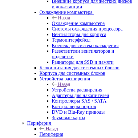
Внешние корпуса для жестких дисков
и док-станции
Охлаждение компьютера
Назад
Охлаждение компьютера
Системы охлаждения процессора
Вентиляторы для корпуса
Термоинтерфейсы
Крепеж для систем охлаждения
Разветвители вентиляторов и
подсветки
Радиаторы для SSD и памяти
Блоки питания для системных блоков
Корпуса для системных блоков
Устройства расширения
Назад
Устройства расширения
Адаптеры для накопителей
Контроллеры SAS / SATA
Контроллеры портов
DVD и Blu-Ray приводы
Звуковые карты
Периферия
Назад
Периферия