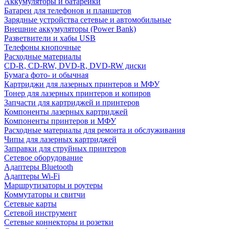
Аккумуляторы и батарейки
Батареи для телефонов и планшетов
Зарядные устройства сетевые и автомобильные
Внешние аккумуляторы (Power Bank)
Разветвители и хабы USB
Телефоны кнопочные
Расходные материалы
CD-R, CD-RW, DVD-R, DVD-RW диски
Бумага фото- и обычная
Картриджи для лазерных принтеров и МФУ
Тонер для лазерных принтеров и копиров
Запчасти для картриджей и принтеров
Компоненты лазерных картриджей
Компоненты принтеров и МФУ
Расходные материалы для ремонта и обслуживания
Чипы для лазерных картриджей
Заправки для струйных принтеров
Сетевое оборудование
Адаптеры Bluetooth
Адаптеры Wi-Fi
Маршрутизаторы и роутеры
Коммутаторы и свитчи
Сетевые карты
Сетевой инструмент
Сетевые коннекторы и розетки