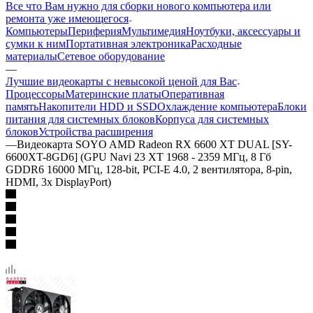
Все что Вам нужно для сборки нового компьютера или
ремонта уже имеющегося
Компьютеры
Периферия
Мультимедия
Ноутбуки, аксессуары и
сумки к ним
Портативная электроника
Расходные
материалы
Сетевое оборудование
—
Лучшие видеокарты с невысокой ценой для Вас
Процессоры
Материнские платы
Оперативная
память
Накопители HDD и SSD
Охлаждение компьютера
Блоки
питания для системных блоков
Корпуса для системных
блоков
Устройства расширения
—
Видеокарта SOYO AMD Radeon RX 6600 XT DUAL [SY-
6600XT-8GD6] (GPU Navi 23 XT 1968 - 2359 МГц, 8 Гб
GDDR6 16000 МГц, 128-bit, PCI-E 4.0, 2 вентилятора, 8-pin,
HDMI, 3x DisplayPort)