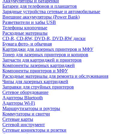
Аккумуляторы и батарейки
Батареи для телефонов и планшетов
Зарядные устройства сетевые и автомобильные
Внешние аккумуляторы (Power Bank)
Разветвители и хабы USB
Телефоны кнопочные
Расходные материалы
CD-R, CD-RW, DVD-R, DVD-RW диски
Бумага фото- и обычная
Картриджи для лазерных принтеров и МФУ
Тонер для лазерных принтеров и копиров
Запчасти для картриджей и принтеров
Компоненты лазерных картриджей
Компоненты принтеров и МФУ
Расходные материалы для ремонта и обслуживания
Чипы для лазерных картриджей
Заправки для струйных принтеров
Сетевое оборудование
Адаптеры Bluetooth
Адаптеры Wi-Fi
Маршрутизаторы и роутеры
Коммутаторы и свитчи
Сетевые карты
Сетевой инструмент
Сетевые коннекторы и розетки