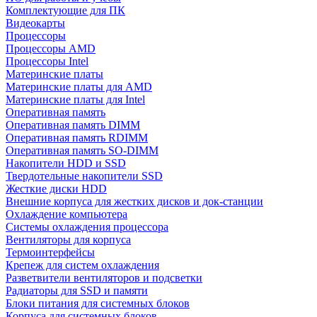
Комплектующие для ПК
Видеокарты
Процессоры
Процессоры AMD
Процессоры Intel
Материнские платы
Материнские платы для AMD
Материнские платы для Intel
Оперативная память
Оперативная память DIMM
Оперативная память RDIMM
Оперативная память SO-DIMM
Накопители HDD и SSD
Твердотельные накопители SSD
Жесткие диски HDD
Внешние корпуса для жестких дисков и док-станции
Охлаждение компьютера
Системы охлаждения процессора
Вентиляторы для корпуса
Термоинтерфейсы
Крепеж для систем охлаждения
Разветвители вентиляторов и подсветки
Радиаторы для SSD и памяти
Блоки питания для системных блоков
Корпуса для системных блоков