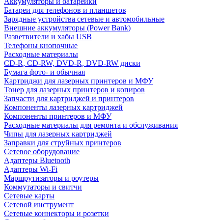
Аккумуляторы и батарейки
Батареи для телефонов и планшетов
Зарядные устройства сетевые и автомобильные
Внешние аккумуляторы (Power Bank)
Разветвители и хабы USB
Телефоны кнопочные
Расходные материалы
CD-R, CD-RW, DVD-R, DVD-RW диски
Бумага фото- и обычная
Картриджи для лазерных принтеров и МФУ
Тонер для лазерных принтеров и копиров
Запчасти для картриджей и принтеров
Компоненты лазерных картриджей
Компоненты принтеров и МФУ
Расходные материалы для ремонта и обслуживания
Чипы для лазерных картриджей
Заправки для струйных принтеров
Сетевое оборудование
Адаптеры Bluetooth
Адаптеры Wi-Fi
Маршрутизаторы и роутеры
Коммутаторы и свитчи
Сетевые карты
Сетевой инструмент
Сетевые коннекторы и розетки