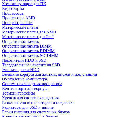
Комплектующие для ПК
Видеокарты
Процессоры
Процессоры AMD
Процессоры Intel
Материнские платы
Материнские платы для AMD
Материнские платы для Intel
Оперативная память
Оперативная память DIMM
Оперативная память RDIMM
Оперативная память SO-DIMM
Накопители HDD и SSD
Твердотельные накопители SSD
Жесткие диски HDD
Внешние корпуса для жестких дисков и док-станции
Охлаждение компьютера
Системы охлаждения процессора
Вентиляторы для корпуса
Термоинтерфейсы
Крепеж для систем охлаждения
Разветвители вентиляторов и подсветки
Радиаторы для SSD и памяти
Блоки питания для системных блоков
Корпуса для системных блоков