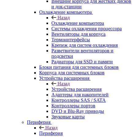
Внешние корпуса для жестких дисков
и док-станции
Охлаждение компьютера
Назад
Охлаждение компьютера
Системы охлаждения процессора
Вентиляторы для корпуса
Термоинтерфейсы
Крепеж для систем охлаждения
Разветвители вентиляторов и
подсветки
Радиаторы для SSD и памяти
Блоки питания для системных блоков
Корпуса для системных блоков
Устройства расширения
Назад
Устройства расширения
Адаптеры для накопителей
Контроллеры SAS / SATA
Контроллеры портов
DVD и Blu-Ray приводы
Звуковые карты
Периферия
Назад
Периферия