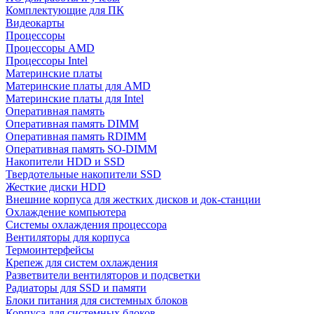
Комплектующие для ПК
Видеокарты
Процессоры
Процессоры AMD
Процессоры Intel
Материнские платы
Материнские платы для AMD
Материнские платы для Intel
Оперативная память
Оперативная память DIMM
Оперативная память RDIMM
Оперативная память SO-DIMM
Накопители HDD и SSD
Твердотельные накопители SSD
Жесткие диски HDD
Внешние корпуса для жестких дисков и док-станции
Охлаждение компьютера
Системы охлаждения процессора
Вентиляторы для корпуса
Термоинтерфейсы
Крепеж для систем охлаждения
Разветвители вентиляторов и подсветки
Радиаторы для SSD и памяти
Блоки питания для системных блоков
Корпуса для системных блоков