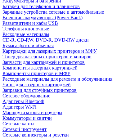
Аккумуляторы и батарейки
Батареи для телефонов и планшетов
Зарядные устройства сетевые и автомобильные
Внешние аккумуляторы (Power Bank)
Разветвители и хабы USB
Телефоны кнопочные
Расходные материалы
CD-R, CD-RW, DVD-R, DVD-RW диски
Бумага фото- и обычная
Картриджи для лазерных принтеров и МФУ
Тонер для лазерных принтеров и копиров
Запчасти для картриджей и принтеров
Компоненты лазерных картриджей
Компоненты принтеров и МФУ
Расходные материалы для ремонта и обслуживания
Чипы для лазерных картриджей
Заправки для струйных принтеров
Сетевое оборудование
Адаптеры Bluetooth
Адаптеры Wi-Fi
Маршрутизаторы и роутеры
Коммутаторы и свитчи
Сетевые карты
Сетевой инструмент
Сетевые коннекторы и розетки