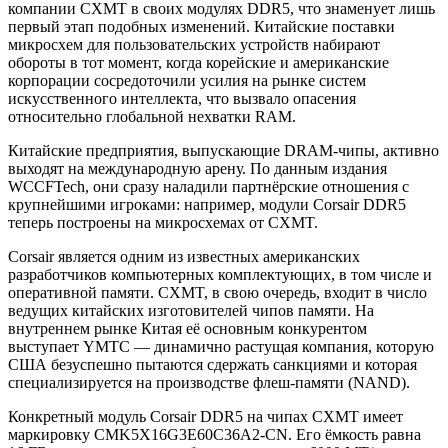
компании CXMT в своих модулях DDR5, что знаменует лишь
первый этап подобных изменений. Китайские поставки
микросхем для пользовательских устройств набирают
обороты в тот момент, когда корейские и американские
корпорации сосредоточили усилия на рынке систем
искусственного интеллекта, что вызвало опасения
относительно глобальной нехватки RAM.
Китайские предприятия, выпускающие DRAM-чипы, активно
выходят на международную арену. По данным издания
WCCFTech, они сразу наладили партнёрские отношения с
крупнейшими игроками: например, модули Corsair DDR5
теперь построены на микросхемах от CXMT.
Corsair является одним из известных американских
разработчиков компьютерных комплектующих, в том числе и
оперативной памяти. CXMT, в свою очередь, входит в число
ведущих китайских изготовителей чипов памяти. На
внутреннем рынке Китая её основным конкурентом
выступает YMTC — динамично растущая компания, которую
США безуспешно пытаются сдержать санкциями и которая
специализируется на производстве флеш-памяти (NAND).
Конкретный модуль Corsair DDR5 на чипах CXMT имеет
маркировку CMK5X16G3E60C36A2-CN. Его ёмкость равна