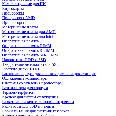
Комплектующие для ПК
Видеокарты
Процессоры
Процессоры AMD
Процессоры Intel
Материнские платы
Материнские платы для AMD
Материнские платы для Intel
Оперативная память
Оперативная память DIMM
Оперативная память RDIMM
Оперативная память SO-DIMM
Накопители HDD и SSD
Твердотельные накопители SSD
Жесткие диски HDD
Внешние корпуса для жестких дисков и док-станции
Охлаждение компьютера
Системы охлаждения процессора
Вентиляторы для корпуса
Термоинтерфейсы
Крепеж для систем охлаждения
Разветвители вентиляторов и подсветки
Радиаторы для SSD и памяти
Блоки питания для системных блоков
Корпуса для системных блоков