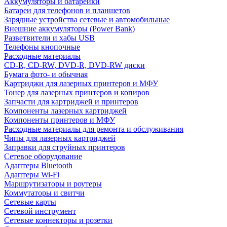
Аккумуляторы и батарейки
Батареи для телефонов и планшетов
Зарядные устройства сетевые и автомобильные
Внешние аккумуляторы (Power Bank)
Разветвители и хабы USB
Телефоны кнопочные
Расходные материалы
CD-R, CD-RW, DVD-R, DVD-RW диски
Бумага фото- и обычная
Картриджи для лазерных принтеров и МФУ
Тонер для лазерных принтеров и копиров
Запчасти для картриджей и принтеров
Компоненты лазерных картриджей
Компоненты принтеров и МФУ
Расходные материалы для ремонта и обслуживания
Чипы для лазерных картриджей
Заправки для струйных принтеров
Сетевое оборудование
Адаптеры Bluetooth
Адаптеры Wi-Fi
Маршрутизаторы и роутеры
Коммутаторы и свитчи
Сетевые карты
Сетевой инструмент
Сетевые коннекторы и розетки