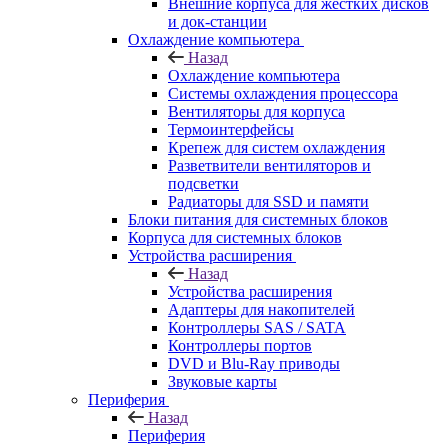
Внешние корпуса для жестких дисков
и док-станции
Охлаждение компьютера
Назад
Охлаждение компьютера
Системы охлаждения процессора
Вентиляторы для корпуса
Термоинтерфейсы
Крепеж для систем охлаждения
Разветвители вентиляторов и
подсветки
Радиаторы для SSD и памяти
Блоки питания для системных блоков
Корпуса для системных блоков
Устройства расширения
Назад
Устройства расширения
Адаптеры для накопителей
Контроллеры SAS / SATA
Контроллеры портов
DVD и Blu-Ray приводы
Звуковые карты
Периферия
Назад
Периферия