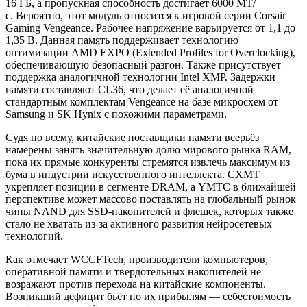
16 ГБ, а пропускная способность достигает 6000 МТ/
с. Вероятно, этот модуль относится к игровой серии Corsair
Gaming Vengeance. Рабочее напряжение варьируется от 1,1 до
1,35 В. Данная память поддерживает технологию
оптимизации AMD EXPO (Extended Profiles for Overclocking),
обеспечивающую безопасный разгон. Также присутствует
поддержка аналогичной технологии Intel XMP. Задержки
памяти составляют CL36, что делает её аналогичной
стандартным комплектам Vengeance на базе микросхем от
Samsung и SK Hynix с похожими параметрами.
Cудя по всему, китайские поставщики памяти всерьёз
намерены занять значительную долю мирового рынка RAM,
пока их прямые конкуренты стремятся извлечь максимум из
бума в индустрии искусственного интеллекта. CXMT
укрепляет позиции в сегменте DRAM, а YMTC в ближайшей
перспективе может массово поставлять на глобальный рынок
чипы NAND для SSD-накопителей и флешек, которых также
стало не хватать из-за активного развития нейросетевых
технологий.
Как отмечает WCCFTech, производители компьютеров,
оперативной памяти и твердотельных накопителей не
возражают против перехода на китайские компоненты.
Возникший дефицит бьёт по их прибылям — себестоимость